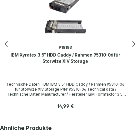
P18183
IBM Xyratex 3.5" HDD Caddy / Rahmen 95310-06 für
Storwize XIV Storage
Technische Daten IBM IBM 3.5" HDD Caddy / Rahmen 95310-06
für Storwize XIV Storage P/N: 95310-06 Technical data /
Technische Daten Manufacturer / Hersteller IBM Formfaktor 3,5"
Caddy IBM PN 95310-06 Compatibility / Kompatibilität Storwise
V7000 LieferumfangDelivery / Lieferumfang 1 x IBM 3,5" HDD
Regulärer Preis:
14,99 €
Caddy, Rahmen All parts are used but 100% OK. Alle Teile sind
gebraucht aber 100 % in Ordnung. More information and details can
be found on the pages of the manufacturer. Weitere Informationen
und Details finden Sie auf den Seiten des Herstellers.
Produktgalerie überspringen
Ähnliche Produkte