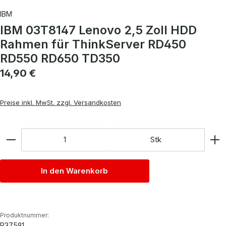
IBM
IBM 03T8147 Lenovo 2,5 Zoll HDD
Rahmen für ThinkServer RD450
RD550 RD650 TD350
Regulärer Preis:
14,90 €
Preise inkl. MwSt. zzgl. Versandkosten
Anzahl
Stk
In den Warenkorb
Produktnummer:
P37591