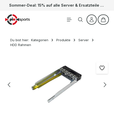
Sommer-Deal: 15% auf alle Server & Ersatzteile – Kein Code nötig, der Rabatt wird automatisch im Warenkorb abgezogen. Gültig vom 01.06. bis 31.08.
Zum Hauptinhalt springen
Waren
Du bist hier:
Kategorien
Produkte
Server
HDD Rahmen
Bildergalerie überspringen