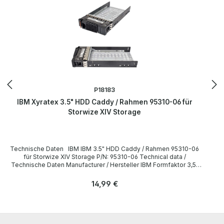
P18183
IBM Xyratex 3.5" HDD Caddy / Rahmen 95310-06 für
Storwize XIV Storage
Technische Daten IBM IBM 3.5" HDD Caddy / Rahmen 95310-06
für Storwize XIV Storage P/N: 95310-06 Technical data /
Technische Daten Manufacturer / Hersteller IBM Formfaktor 3,5"
Caddy IBM PN 95310-06 Compatibility / Kompatibilität Storwise
V7000 LieferumfangDelivery / Lieferumfang 1 x IBM 3,5" HDD
Regulärer Preis:
14,99 €
Caddy, Rahmen All parts are used but 100% OK. Alle Teile sind
gebraucht aber 100 % in Ordnung. More information and details can
be found on the pages of the manufacturer. Weitere Informationen
und Details finden Sie auf den Seiten des Herstellers.