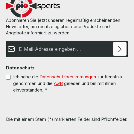
can be found on the pages of the manufacturer. Weitere
Informationen und Details finden Sie auf den Seiten des
Herstellers. All parts are used but 100% OK!!! Alle Teile sind
gebraucht aber 100 % in Ordnung!!!
Abonnieren Sie jetzt unseren regelmäßig erscheinenden
Newsletter, um rechtzeitig über neue Produkte und
Angebote informiert zu werden.
E-Mail-Adresse*
Datenschutz
Ich habe die
Datenschutzbestimmungen
zur Kenntnis
genommen und die
AGB
gelesen und bin mit ihnen
einverstanden.
*
Die mit einem Stern (*) markierten Felder sind Pflichtfelder.