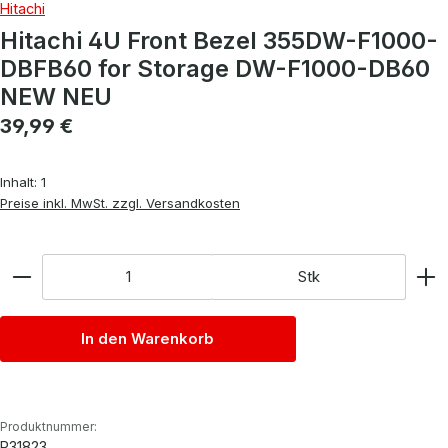
Hitachi
Hitachi 4U Front Bezel 355DW-F1000-
DBFB60 for Storage DW-F1000-DB60
NEW NEU
Regulärer Preis:
39,99 €
Inhalt:
1
Preise inkl. MwSt. zzgl. Versandkosten
Anzahl
Stk
In den Warenkorb
Produktnummer:
P31823