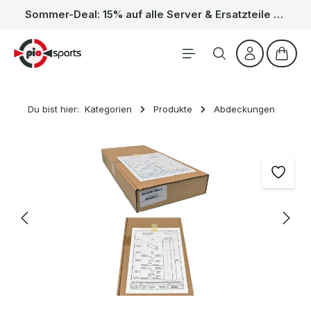
Sommer-Deal: 15% auf alle Server & Ersatzteile – Kein Code nötig, der Rabatt wird automatisch im Warenkorb abgezogen. Gültig vom 01.06. bis 31.08.
Zum Hauptinhalt springen
Waren
Du bist hier:
Kategorien
Produkte
Abdeckungen
Bildergalerie überspringen