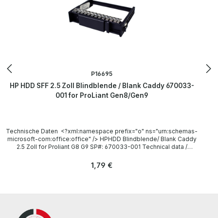
P16695
HP HDD SFF 2.5 Zoll Blindblende / Blank Caddy 670033-
001 for ProLiant Gen8/Gen9
Technische Daten <?xml:namespace prefix="o" ns="urn:schemas-
microsoft-com:office:office" /> HPHDD Blindblende/ Blank Caddy
2.5 Zoll for Proliant G8 G9 SP#: 670033-001 Technical data /
Technische Daten Manufacturer / Hersteller HP HP P/N 652991-001,
667276-001 Compatibility / Kompatibilität HP Proliant Gen8 / Gen9
Regulärer Preis:
1,79 €
Server Accessories / Zubehör none / keins LieferumfangDelivery /
Lieferumfang 1 x HP 670033-001 Blank Caddy More information
and details can be found on the pages of the manufacturer.Weitere
Informationen und Details finden Sie auf den Seiten des
Herstellers.All parts are used but 100% OK!!!Alle Teile sind
gebraucht aber 100 % in Ordnung!!!