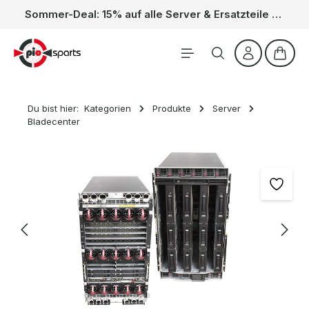
Sommer-Deal: 15% auf alle Server & Ersatzteile – Kein Code nötig, der Rabatt wird automatisch im Warenkorb abgezogen. Gültig vom 01.06. bis 31.08.
Zum Hauptinhalt springen
Waren
Du bist hier:
Kategorien
Produkte
Server
Bladecenter
Bildergalerie überspringen