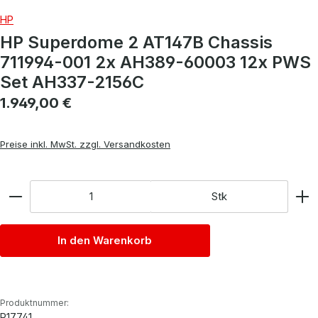
HP
HP Superdome 2 AT147B Chassis
711994-001 2x AH389-60003 12x PWS
Set AH337-2156C
Regulärer Preis:
1.949,00 €
Preise inkl. MwSt. zzgl. Versandkosten
Anzahl
Stk
In den Warenkorb
Produktnummer:
P17741