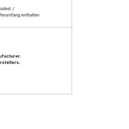
luded. /
ferumfang enthalten
ufacturer.
rstellers.