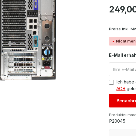
Regulärer Pre
249,0
Preise inkl. M
Nicht meh
E-Mail erhal
Ich habe
AGB
gele
Benachri
Produktnumme
P20045