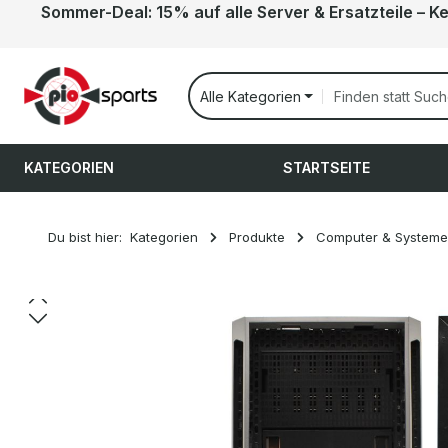
Sommer-Deal: 15% auf alle Server & Ersatzteile – K
 Hauptinhalt springen
Zur Suche springen
Zur Hauptnavigation springen
Alle Kategorien
KATEGORIEN
STARTSEITE
Du bist hier:
Kategorien
Produkte
Computer & Systeme
Bildergalerie überspringen