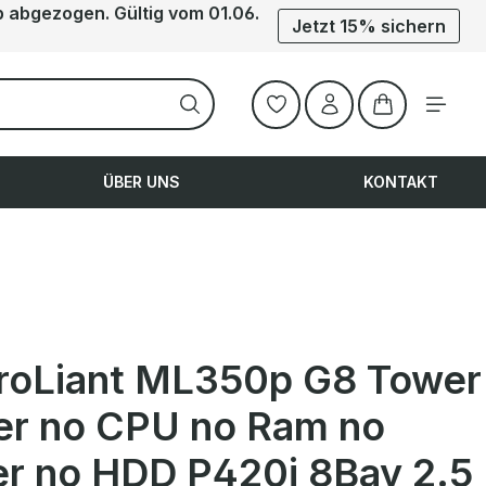
b abgezogen. Gültig vom 01.06.
Jetzt 15% sichern
Warenkorb ent
ÜBER UNS
KONTAKT
roLiant ML350p G8 Tower
er no CPU no Ram no
er no HDD P420i 8Bay 2.5