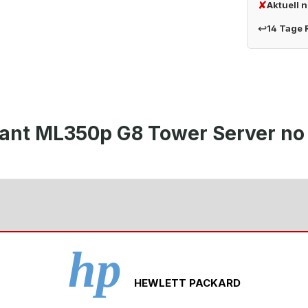
✘
Aktuell 
↩
14 Tage
iant ML350p G8 Tower Server no
hp
HEWLETT PACKARD