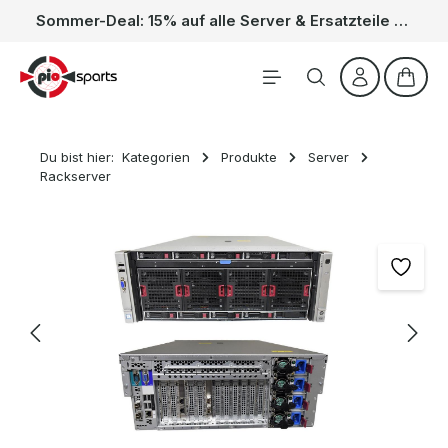
Sommer-Deal: 15% auf alle Server & Ersatzteile – Kein Code nötig, der Rabatt wird automatisch im Warenkorb abgezogen. Gültig vom 01.06. bis 31.08.
Zum Hauptinhalt springen
Waren
Du bist hier:
Kategorien
Produkte
Server
Rackserver
Bildergalerie überspringen