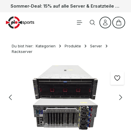
Sommer-Deal: 15% auf alle Server & Ersatzteile – Kein Code nötig, der Rabatt wird automatisch im Warenkorb abgezogen. Gültig vom 01.06. bis 31.08.
Zum Hauptinhalt springen
Waren
Du bist hier:
Kategorien
Produkte
Server
Rackserver
Bildergalerie überspringen