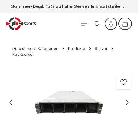
Sommer-Deal: 15% auf alle Server & Ersatzteile – Kein Code nötig, der Rabatt wird automatisch im Warenkorb abgezogen. Gültig vom 01.06. bis 31.08.
Zum Hauptinhalt springen
Waren
Du bist hier:
Kategorien
Produkte
Server
Rackserver
Bildergalerie überspringen