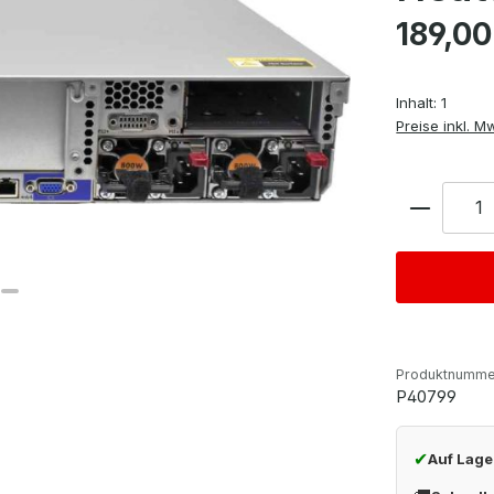
Regulärer Pre
189,00
Inhalt:
1
Preise inkl. M
Anzahl
Produktnumme
P40799
✔
Auf Lage