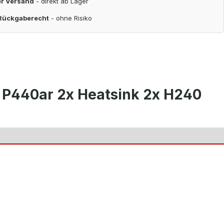
er Versand
- direkt ab Lager
 Rückgaberecht
- ohne Risiko
 P440ar 2x Heatsink 2x H240