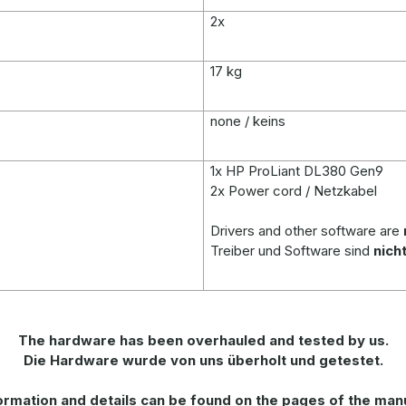
2x
17 kg
none / keins
1x HP ProLiant DL380 Gen9
2x Power cord / Netzkabel
Drivers and other software are
Treiber und Software sind
nich
T
he hardware has been overhauled and tested by us.
Die Hardware wurde von uns überholt und getestet.
ormation
and
details
can be found on
the
pages of the man