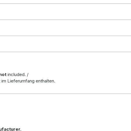
not
included. /
t
im Lieferumfang enthalten
.
ufacturer
.