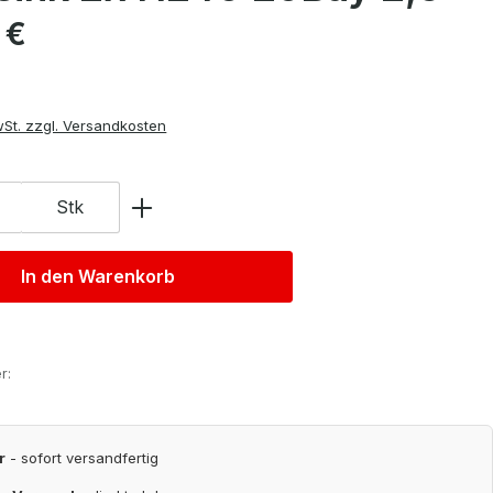
is:
 €
wSt. zzgl. Versandkosten
Stk
In den Warenkorb
r:
r
- sofort versandfertig