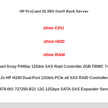
HP ProLiant DL380 Gen9 Rack Server
ohne CPU
ohne HDD
ohne RAM
art Array P440ar 12Gb/s SAS Raid Controller 2GB FBWC 7
2x HP H240 Dual-Port 12Gb/s PCIe x8 SAS RAID Controller
879-001 727250-B21 12G 12Gbps SATA SAS Expander Serv