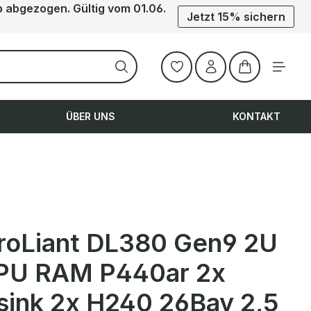
b abgezogen. Gültig vom 01.06.
Jetzt 15% sichern
Warenkorb ent
ÜBER UNS
KONTAKT
roLiant DL380 Gen9 2U
PU RAM P440ar 2x
sink 2x H240 26Bay 2,5