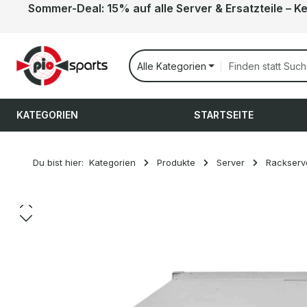
Sommer-Deal: 15% auf alle Server & Ersatzteile – K
 Hauptinhalt springen
Zur Suche springen
Zur Hauptnavigation springen
Alle Kategorien
KATEGORIEN
STARTSEITE
Du bist hier:
Kategorien
Produkte
Server
Rackserv
Bildergalerie überspringen