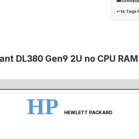
🚚
Schnell
↩
14 Tage
iant DL380 Gen9 2U no CPU RAM
HP
HEWLETT PACKARD