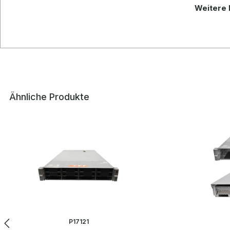
Weitere 
Ähnliche Produkte
Produktgalerie überspringen
P17121