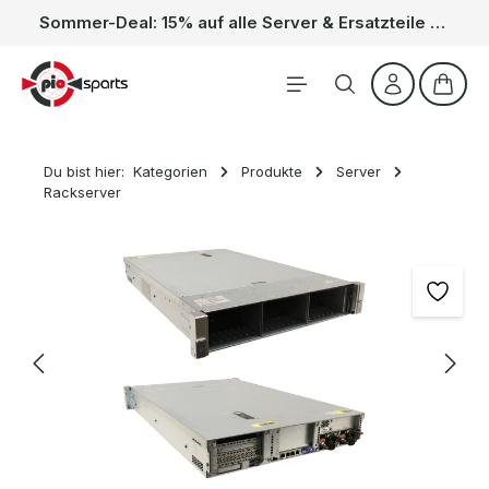
Sommer-Deal: 15% auf alle Server & Ersatzteile – Kein Code nötig, der Rabatt wird automatisch im Warenkorb abgezogen. Gültig vom 01.06. bis 31.08.
Zum Hauptinhalt springen
Waren
Du bist hier:
Kategorien
Produkte
Server
Rackserver
Bildergalerie überspringen