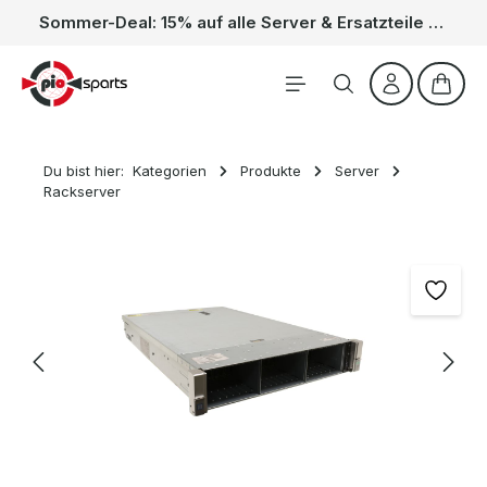
Sommer-Deal: 15% auf alle Server & Ersatzteile – Kein Code nötig, der Rabatt wird automatisch im Warenkorb abgezogen. Gültig vom 01.06. bis 31.08.
Zum Hauptinhalt springen
Waren
Du bist hier:
Kategorien
Produkte
Server
Rackserver
Bildergalerie überspringen