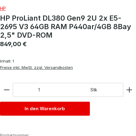
HP
HP ProLiant DL380 Gen9 2U 2x E5-
2695 V3 64GB RAM P440ar/4GB 8Bay
2,5" DVD-ROM
Regulärer Preis:
849,00 €
Inhalt:
1
Preise inkl. MwSt. zzgl. Versandkosten
Anzahl
Stk
In den Warenkorb
Produktnummer: