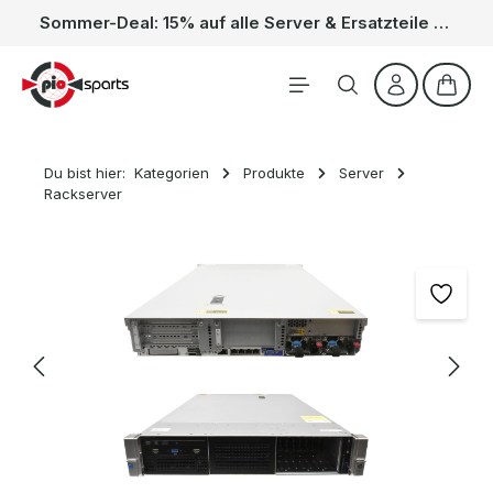
Sommer-Deal: 15% auf alle Server & Ersatzteile – Kein Code nötig, der Rabatt wird automatisch im Warenkorb abgezogen. Gültig vom 01.06. bis 31.08.
Zum Hauptinhalt springen
Waren
Du bist hier:
Kategorien
Produkte
Server
Rackserver
Bildergalerie überspringen