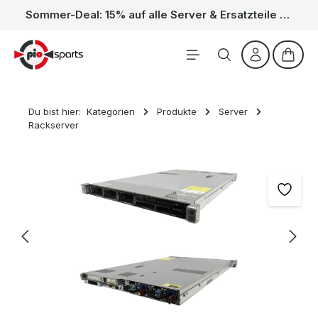
Sommer-Deal: 15% auf alle Server & Ersatzteile – Kein Code nötig, der Rabatt wird automatisch im Warenkorb abgezogen. Gültig vom 01.06. bis 31.08.
Zum Hauptinhalt springen
Waren
Du bist hier:
Kategorien
Produkte
Server
Rackserver
Bildergalerie überspringen