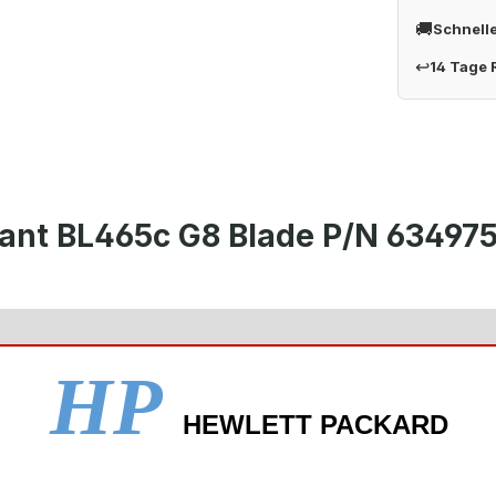
🚚
Schnell
↩
14 Tage
iant BL465c G8 Blade P/N 63497
HP
HEWLETT PACKARD