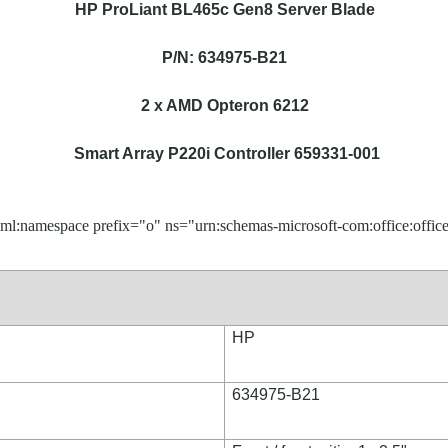
HP ProLiant BL465c Gen8 Server Blade
P/N: 634975-B21
2 x AMD Opteron 6212
Smart Array P220i Controller 659331-001
ml:namespace prefix="o" ns="urn:schemas-microsoft-com:office:office
HP
634975-B21