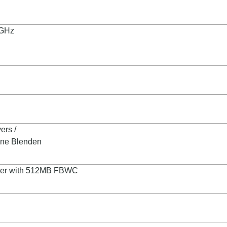
 GHz
ers /
eine Blenden
ller with 512MB FBWC