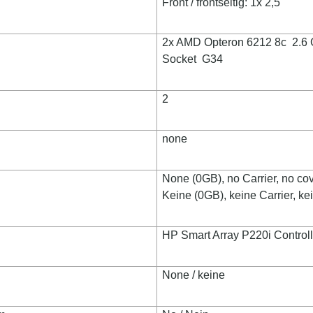
Front / frontseitig: 1x 2,5"
2x AMD Opteron 6212 8c 2.6
Socket
G34
2
none
None (0GB), no Carrier, no cov
Keine (0GB), keine Carrier, k
HP Smart Array P220i Contro
None / keine