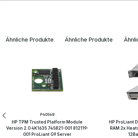
Ähnliche Produkte
Ähnliche Produkte
Ähnli
Produktgalerie überspringen
P40568
HP TPM Trusted Platform Module
HP ProLiant 
Version 2.0 4K1635 745821-001 812119-
RAM 2x Heats
001 ProLiant G9 Server
12Ba