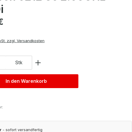
i
is:
€
wSt. zzgl. Versandkosten
Stk
In den Warenkorb
r:
r
- sofort versandfertig