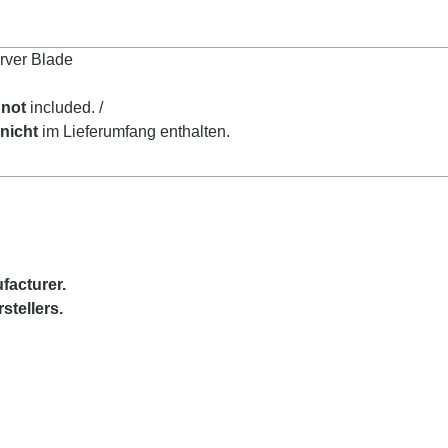
rver Blade
e
not
included. /
e
nicht
im Lieferumfang enthalten.
facturer.
stellers.