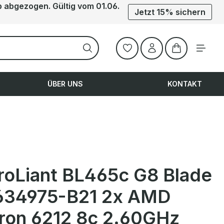
b abgezogen. Gültig vom 01.06.
Jetzt 15% sichern
Warenkorb ent
ÜBER UNS
KONTAKT
roLiant BL465c G8 Blade
634975-B21 2x AMD
ron 6212 8c 2.60GHz