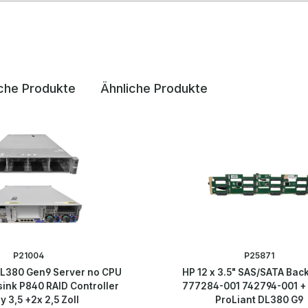
che Produkte
Ähnliche Produkte
P21004
P25871
DL380 Gen9 Server no CPU
HP 12 x 3.5" SAS/SATA Bac
ink P840 RAID Controller
777284-001 742794-001 +
y 3,5 +2x 2,5 Zoll
ProLiant DL380 G9