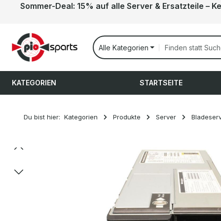
Sommer-Deal: 15% auf alle Server & Ersatzteile – K
 Hauptinhalt springen
Zur Suche springen
Zur Hauptnavigation springen
Alle Kategorien
KATEGORIEN
STARTSEITE
Du bist hier:
Kategorien
Produkte
Server
Bladeser
Bildergalerie überspringen