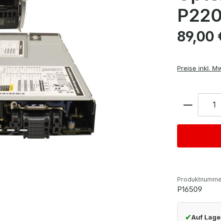
P220
Regulärer Pre
89,00 
Preise inkl. M
Anzahl
Produktnumme
P16509
✔
Auf Lage