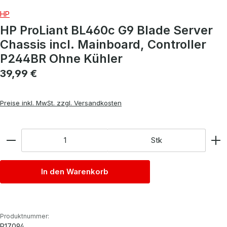
HP
HP ProLiant BL460c G9 Blade Server
Chassis incl. Mainboard, Controller
P244BR Ohne Kühler
Regulärer Preis:
39,99 €
Preise inkl. MwSt. zzgl. Versandkosten
Anzahl
Stk
In den Warenkorb
Produktnummer:
P17094