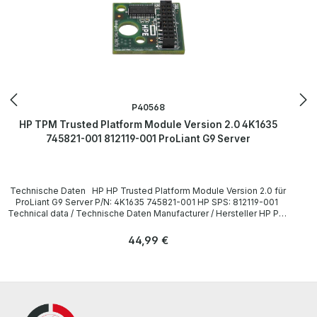
P40568
HP TPM Trusted Platform Module Version 2.0 4K1635
745821-001 812119-001 ProLiant G9 Server
Technische Daten HP HP Trusted Platform Module Version 2.0 für
ProLiant G9 Server P/N: 4K1635 745821-001 HP SPS: 812119-001
Technical data / Technische Daten Manufacturer / Hersteller HP P/N
4K1635, 745821-001, 812119-001 Compatibility / Kompatibilität
ProLiant G9 Server LieferumfangDelivery / Lieferumfang 1x HP
Regulärer Preis:
44,99 €
Trusted Platform Module Version 2.0 für ProLiant G9 Server More
information and details can be found on the pages of the
manufacturer. Weitere Informationen und Details finden Sie auf den
Seiten des Herstellers.