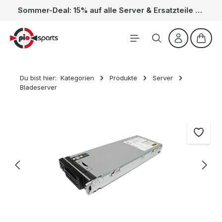
Sommer-Deal: 15% auf alle Server & Ersatzteile – Kein Code nötig, der Rabatt wird automatisch im Warenkorb abgezogen. Gültig vom 01.06. bis 31.08.
Zum Hauptinhalt springen
Waren
Du bist hier:
Kategorien
Produkte
Server
Bladeserver
Bildergalerie überspringen