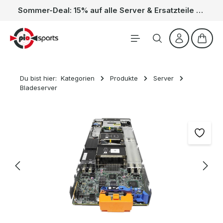
Sommer-Deal: 15% auf alle Server & Ersatzteile – Kein Code nötig, der Rabatt wird automatisch im Warenkorb abgezogen. Gültig vom 01.06. bis 31.08.
Zum Hauptinhalt springen
Waren
Du bist hier:
Kategorien
Produkte
Server
Bladeserver
Bildergalerie überspringen