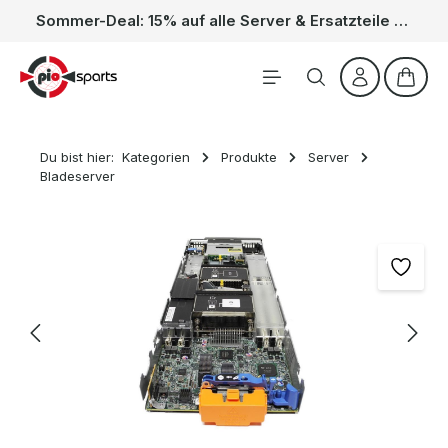
Sommer-Deal: 15% auf alle Server & Ersatzteile – Kein Code nötig, der Rabatt wird automatisch im Warenkorb abgezogen. Gültig vom 01.06. bis 31.08.
Zum Hauptinhalt springen
Waren
Du bist hier:
Kategorien
Produkte
Server
Bladeserver
Bildergalerie überspringen