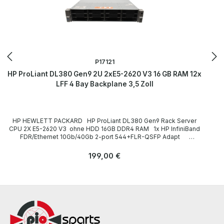
P17121
HP ProLiant DL380 Gen9 2U 2xE5-2620 V3 16 GB RAM 12x
LFF 4 Bay Backplane 3,5 Zoll
HP HEWLETT PACKARD HP ProLiant DL380 Gen9 Rack Server
CPU 2X E5-2620 V3 ohne HDD 16GB DDR4 RAM 1x HP InfiniBand
FDR/Ethernet 10Gb/40Gb 2-port 544+FLR-QSFP Adapt
Technische Daten Technical data / Technische Daten Case /
Gehäuse Rack (2U) Slots for drives / Einbauplätze für Laufwerke
Regulärer Preis:
199,00 €
front / frontseitig: 12 x 3,5 Zoll (1x 4Bay Backplane) CPU / Prozessor
2x E5-2620 V3 Number of CPU slots / Anzahl der CPU-Steckplätze
2 Main memory / Hauptspeicherausbau 16GB RAM Hard drives /
Festplatten ohne HDD CD-/DVD-ROM Laufwerk none / ohne
Graphics card / Grafikkarte onboard Expansion slots / Steckplätze
2x PCIe 3.0 x8 (via Riser Card) 3x PCIe 3.0 x16 (via Riser Card)
Ethernet connections / Anschlüsse Embedded 4x 1GbE Network
Adapter (RJ-45) 1x iLO 4 connector (RJ-45) Storage Controller