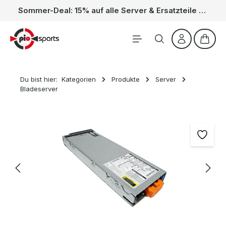
Sommer-Deal: 15% auf alle Server & Ersatzteile – Kein Code nötig, der Rabatt wird automatisch im Warenkorb abgezogen. Gültig vom 01.06. bis 31.08.
Zum Hauptinhalt springen
Waren
Du bist hier:
Kategorien
Produkte
Server
Bladeserver
Bildergalerie überspringen