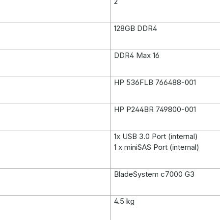
2
128GB DDR4
DDR4 Max 16
HP 536FLB 766488-001
HP P244BR 749800-001
1x USB 3.0 Port (internal)
1 x miniSAS Port (internal)
BladeSystem c7000 G3
4.5 kg