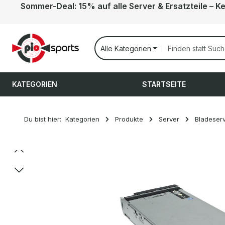
Sommer-Deal: 15% auf alle Server & Ersatzteile – K
 Hauptinhalt springen
Zur Suche springen
Zur Hauptnavigation springen
Alle Kategorien
KATEGORIEN
STARTSEITE
Du bist hier:
Kategorien
Produkte
Server
Bladeser
Bildergalerie überspringen