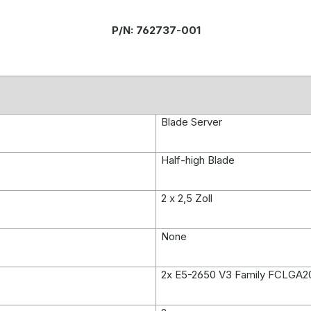
P/N: 762737-001
Blade Server
Half-high Blade
2 x 2,5 Zoll
None
2x E5-2650 V3 Family FCLGA20