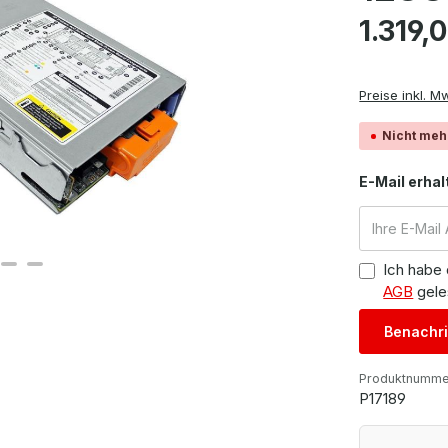
Regulärer Pre
1.319,
Preise inkl. M
Nicht meh
E-Mail erhal
Ich habe
AGB
gele
Benachri
Produktnumme
P17189