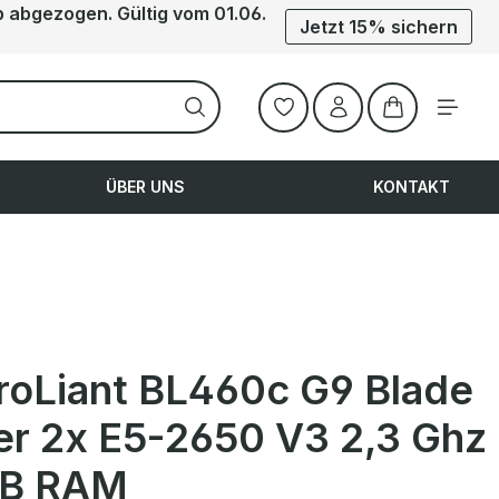
b abgezogen. Gültig vom 01.06.
Jetzt 15% sichern
Warenkorb ent
ÜBER UNS
KONTAKT
roLiant BL460c G9 Blade
er 2x E5-2650 V3 2,3 Ghz
GB RAM