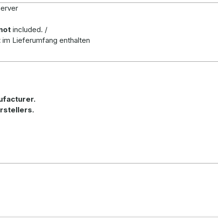
Server
not
included. /
t
im Lieferumfang enthalten
ufacturer.
rstellers.