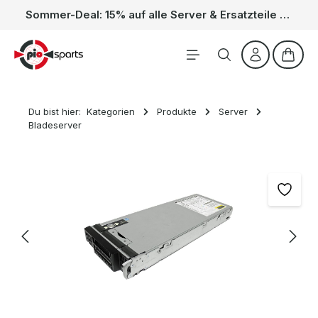
Sommer-Deal: 15% auf alle Server & Ersatzteile – Kein Code nötig, der Rabatt wird automatisch im Warenkorb abgezogen. Gültig vom 01.06. bis 31.08.
Zum Hauptinhalt springen
Waren
Du bist hier:
Kategorien
Produkte
Server
Bladeserver
Bildergalerie überspringen