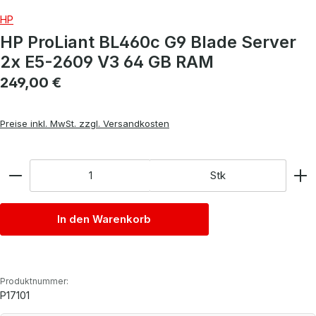
HP
HP ProLiant BL460c G9 Blade Server
2x E5-2609 V3 64 GB RAM
Regulärer Preis:
249,00 €
Preise inkl. MwSt. zzgl. Versandkosten
Anzahl
Stk
In den Warenkorb
Produktnummer:
P17101