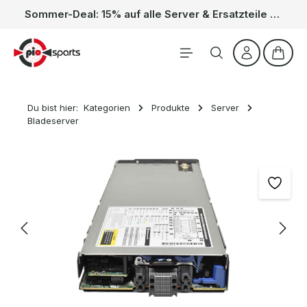
Sommer-Deal: 15% auf alle Server & Ersatzteile – Kein Code nötig, der Rabatt wird automatisch im Warenkorb abgezogen. Gültig vom 01.06. bis 31.08.
Zum Hauptinhalt springen
Waren
Du bist hier:
Kategorien
Produkte
Server
Bladeserver
Bildergalerie überspringen