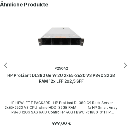
Produktgalerie überspringen
Ähnliche Produkte
P25042
HP ProLiant DL380 Gen9 2U 2xE5-2620 V3 P840 32GB
RAM 12x LFF 2x2,5 SFF
HP HEWLETT PACKARD HP ProLiant DL380 G9 Rack Server
2xE5-2620 V3 CPU ohne HDD 32GB RAM 1x HP Smart Array
P840 12Gb SAS RAID Controller 4GB FBWC 761880-011 HP
544+FLR-QSFP InfiniBand FDR Ethernet Netzwerkkarte 10Gb/40Gb
764285-B21 764737-001 LP Technische Daten Technical data /
Regulärer Preis:
499,00 €
Technische Daten Case / Gehäuse Rack (2U) Slots for drives /
Einbauplätze für Laufwerke front / frontseitig: 12x 3,5"+ 2x 2,5" CPU