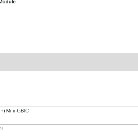
 Module
P+) Mini-GBIC
or