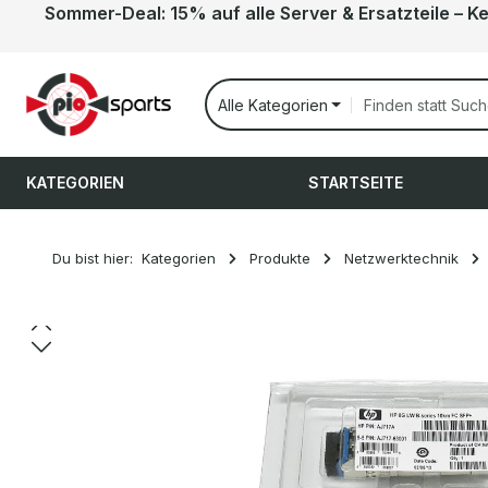
Sommer-Deal: 15% auf alle Server & Ersatzteile – K
 Hauptinhalt springen
Zur Suche springen
Zur Hauptnavigation springen
Alle Kategorien
KATEGORIEN
STARTSEITE
Du bist hier:
Kategorien
Produkte
Netzwerktechnik
Bildergalerie überspringen