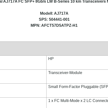
al AJ717A FC SFP+ 8Gb/s LW B-Series 10 km Transceivers
Modell: AJ717A
SPS: 504441-001
MPN: AFCT57D5ATPZ-H1
HP
Transceiver-Module
Small Form-Factor Pluggable (SF
1 x FC Multi-Mode x 2 LC Connect