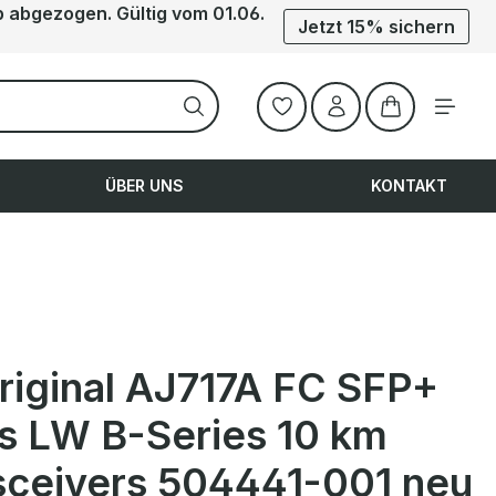
b abgezogen. Gültig vom 01.06.
Jetzt 15% sichern
Warenkorb ent
ÜBER UNS
KONTAKT
riginal AJ717A FC SFP+
s LW B-Series 10 km
sceivers 504441-001 neu