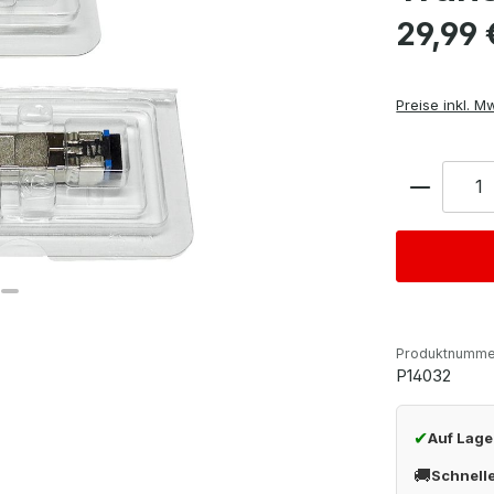
Regulärer Pre
29,99 
Preise inkl. M
Anzahl
Produktnumme
P14032
✔
Auf Lage
🚚
Schnell