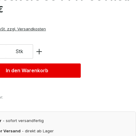
is:
€
wSt. zzgl. Versandkosten
Stk
In den Warenkorb
r:
r
- sofort versandfertig
er Versand
- direkt ab Lager