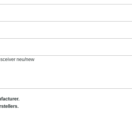
sceiver neu/new
facturer.
stellers.