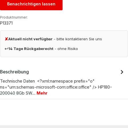
Benachrichtigen lassen
Produktnummer:
P13371
✘
Aktuell nicht verfügbar
- bitte kontaktieren Sie uns
↩
14 Tage Rückgaberecht
- ohne Risiko
Beschreibung
Technische Daten <?xml:namespace prefix="o"
ns="urn:schemas-microsoft-com:office:office" /> HP180-
200040 8Gb SW…
Mehr