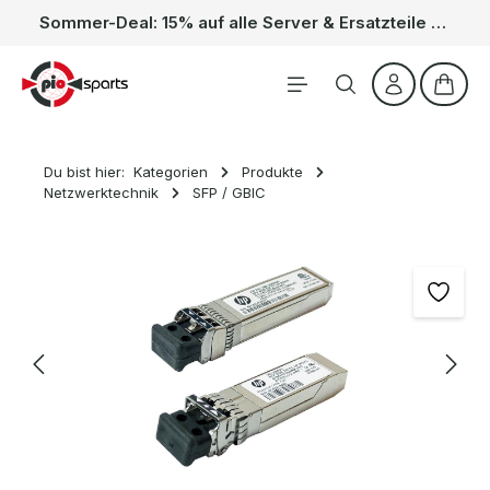
Sommer-Deal: 15% auf alle Server & Ersatzteile – Kein Code nötig, der Rabatt wird automatisch im Warenkorb abgezogen. Gültig vom 01.06. bis 31.08.
Zum Hauptinhalt springen
Waren
Du bist hier:
Kategorien
Produkte
Netzwerktechnik
SFP / GBIC
Bildergalerie überspringen