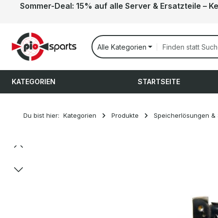
Sommer-Deal: 15% auf alle Server & Ersatzteile – K
 Hauptinhalt springen
Zur Suche springen
Zur Hauptnavigation springen
Alle Kategorien
KATEGORIEN
STARTSEITE
Du bist hier:
Kategorien
Produkte
Speicherlösungen &
Bildergalerie überspringen