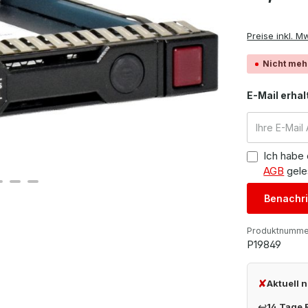
Preise inkl. M
Nicht meh
E-Mail erhal
Ich habe
AGB
gele
Benachri
Produktnumme
P19849
✘
Aktuell 
↩
14 Tage