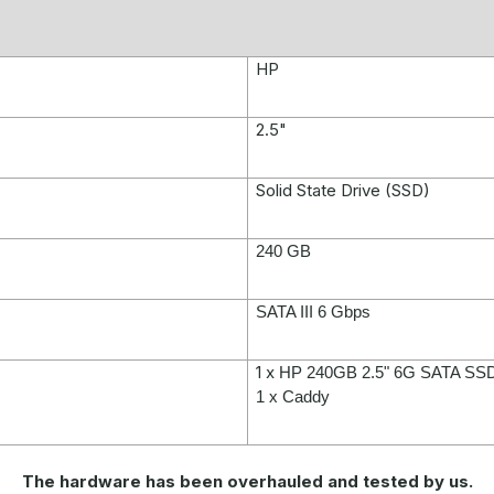
HP
2.5"
Solid State Drive (SSD)
240 GB
SATA III 6 Gbps
1 x
HP 240GB 2.5" 6G SATA SS
1 x Caddy
The hardware has been overhauled and tested by us.