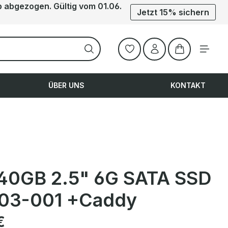
b abgezogen. Gültig vom 01.06.
Jetzt 15% sichern
Warenkorb ent
ÜBER UNS
KONTAKT
40GB 2.5" 6G SATA SSD
03-001 +Caddy
is:
€