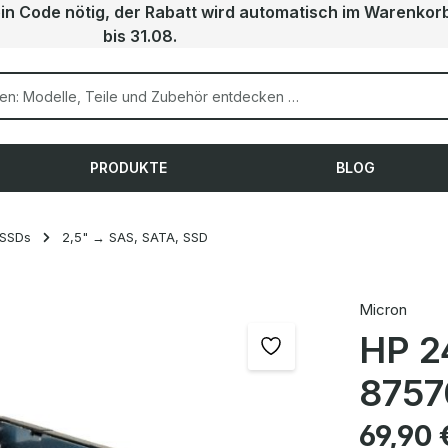
ein Code nötig, der Rabatt wird automatisch im Warenkor
bis 31.08.
PRODUKTE
BLOG
 SSDs
2,5" → SAS, SATA, SSD
Micron
HP 2
8757
Regulärer Pre
69,90 