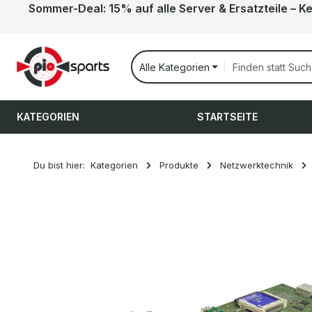
Sommer-Deal: 15% auf alle Server & Ersatzteile – K
 Hauptinhalt springen
Zur Suche springen
Zur Hauptnavigation springen
Alle Kategorien
KATEGORIEN
STARTSEITE
Du bist hier:
Kategorien
Produkte
Netzwerktechnik
Bildergalerie überspringen