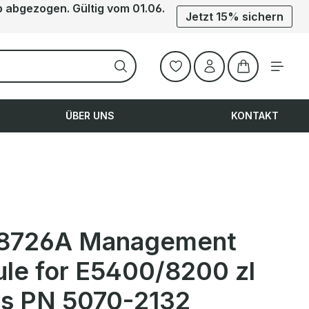
b abgezogen. Gültig vom 01.06.
Jetzt 15% sichern
Warenkorb ent
ÜBER UNS
KONTAKT
8726A Management
le for E5400/8200 zl
es PN 5070-2132