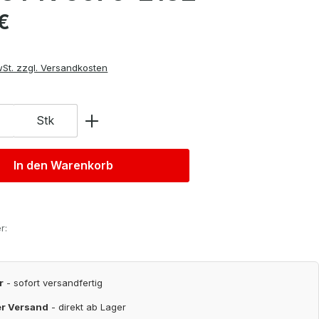
is:
€
wSt. zzgl. Versandkosten
Stk
In den Warenkorb
r:
r
- sofort versandfertig
er Versand
- direkt ab Lager