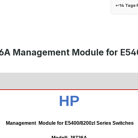
↩
14 Tage
6A Management Module for E540
HP
Management
Module for E5400/8200zl Series Switches
Modell: J8726A