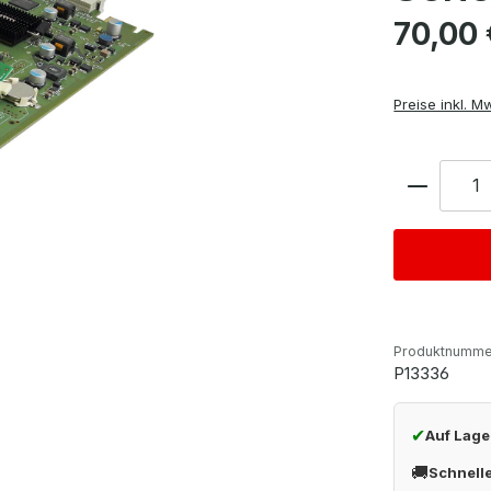
Regulärer Pre
70,00 
Preise inkl. M
Anzahl
Produktnumme
P13336
✔
Auf Lage
🚚
Schnell