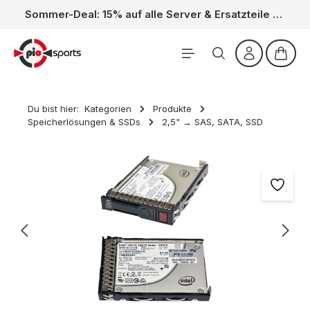
Sommer-Deal: 15% auf alle Server & Ersatzteile – Kein Code nötig, der Rabatt wird automatisch im Warenkorb abgezogen. Gültig vom 01.06. bis 31.08.
Zum Hauptinhalt springen
Waren
Du bist hier:
Kategorien
Produkte
Speicherlösungen & SSDs
2,5" → SAS, SATA, SSD
Bildergalerie überspringen