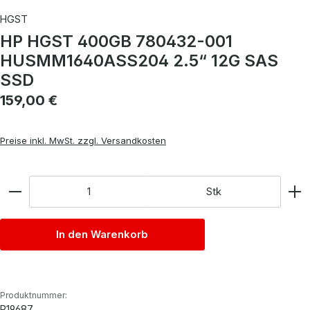
HGST
HP HGST 400GB 780432-001
HUSMM1640ASS204 2.5“ 12G SAS
SSD
Regulärer Preis:
159,00 €
Preise inkl. MwSt. zzgl. Versandkosten
Anzahl
Stk
In den Warenkorb
Produktnummer:
P19687