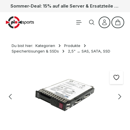
Sommer-Deal: 15% auf alle Server & Ersatzteile – Kein Code nötig, der Rabatt wird automatisch im Warenkorb abgezogen. Gültig vom 01.06. bis 31.08.
Zum Hauptinhalt springen
Waren
Du bist hier:
Kategorien
Produkte
Speicherlösungen & SSDs
2,5" → SAS, SATA, SSD
Bildergalerie überspringen