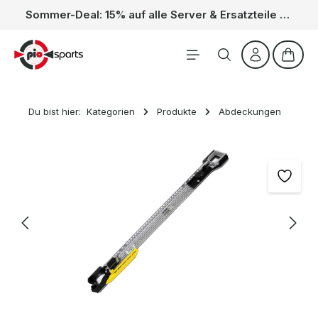
Sommer-Deal: 15% auf alle Server & Ersatzteile – Kein Code nötig, der Rabatt wird automatisch im Warenkorb abgezogen. Gültig vom 01.06. bis 31.08.
Zum Hauptinhalt springen
Waren
Du bist hier:
Kategorien
Produkte
Abdeckungen
Bildergalerie überspringen