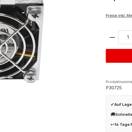
Preise inkl. M
Anzahl
Produktnumme
P30725
✔
Auf Lage
🚚
Schnell
↩
14 Tage