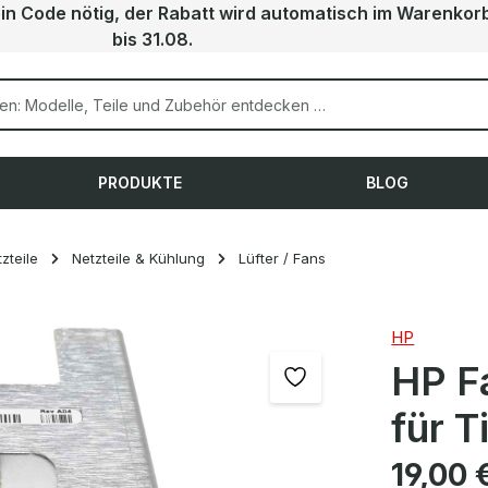
ein Code nötig, der Rabatt wird automatisch im Warenkor
bis 31.08.
PRODUKTE
BLOG
zteile
Netzteile & Kühlung
Lüfter / Fans
HP
HP F
für 
Regulärer Pre
19,00 