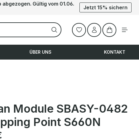
b abgezogen. Gültig vom 01.06.
Jetzt 15% sichern
Warenkorb ent
ÜBER UNS
KONTAKT
an Module SBASY-0482
Tipping Point S660N
is:
€