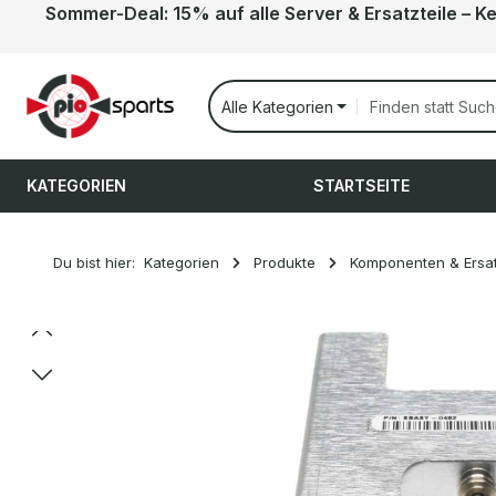
Sommer-Deal: 15% auf alle Server & Ersatzteile – K
 Hauptinhalt springen
Zur Suche springen
Zur Hauptnavigation springen
Alle Kategorien
KATEGORIEN
STARTSEITE
Du bist hier:
Kategorien
Produkte
Komponenten & Ersat
Bildergalerie überspringen