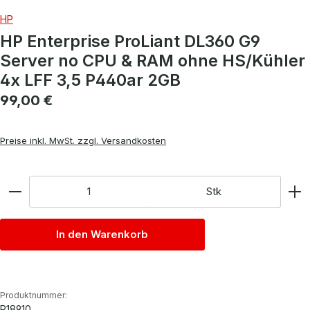
HP
HP Enterprise ProLiant DL360 G9
Server no CPU & RAM ohne HS/Kühler
4x LFF 3,5 P440ar 2GB
Regulärer Preis:
99,00 €
Preise inkl. MwSt. zzgl. Versandkosten
Anzahl
Stk
In den Warenkorb
Produktnummer:
P18910