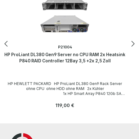
P21004
HP ProLiant DL380 Gen9 Server no CPU RAM 2x Heatsink
P840 RAID Controller 12Bay 3,5 +2x 2,5 Zoll
HP HEWLETT PACKARD HP ProLiant DL380 Gen9 Rack Server
ohne CPU ohne HDD ohne RAM 2x Kühler
1x HP Smart Array P840 12Gb SAS
RAID Controller 4GB FBWC 761880-011 Technische Daten
Technical data / Technische Daten Case / Gehäuse Rack (2U) Slots
Regulärer Preis:
119,00 €
for drives / Einbauplätze für Laufwerke front / frontseitig: 12x
3,5"+ 2x 2,5" CPU / Prozessor none / ohne CPU 2x Heatsink /
Kühler Number of CPU slots / Anzahl der CPU-Steckplätze 2 Main
memory / Hauptspeicherausbau none / ohne RAM Hard drives /
Festplatten none / ohne HDD CD-/DVD-ROM Laufwerk none / ohne
Graphics card / Grafikkarte onboard Expansion slots / Steckplätze
1x PCIe 3.0 x8 (via Riser Card) 1x PCIe 3.0 x16 (via Riser Card)