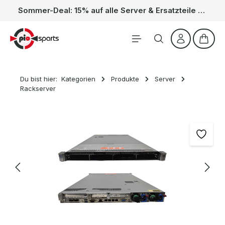
Sommer-Deal: 15% auf alle Server & Ersatzteile – Kein Code nötig, der Rabatt wird automatisch im Warenkorb abgezogen. Gültig vom 01.06. bis 31.08.
Zum Hauptinhalt springen
Waren
Du bist hier:
Kategorien
Produkte
Server
Rackserver
Bildergalerie überspringen