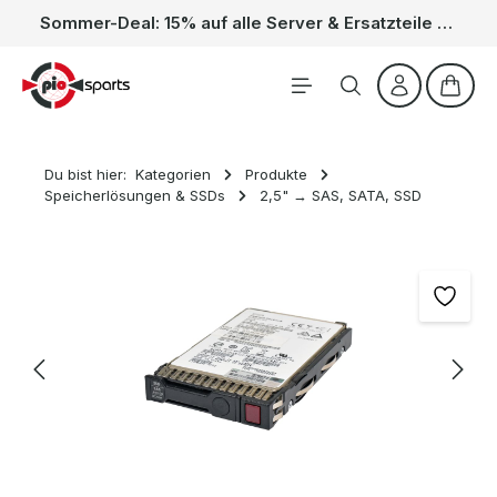
Sommer-Deal: 15% auf alle Server & Ersatzteile – Kein Code nötig, der Rabatt wird automatisch im Warenkorb abgezogen. Gültig vom 01.06. bis 31.08.
Zum Hauptinhalt springen
Waren
Du bist hier:
Kategorien
Produkte
Speicherlösungen & SSDs
2,5" → SAS, SATA, SSD
Bildergalerie überspringen