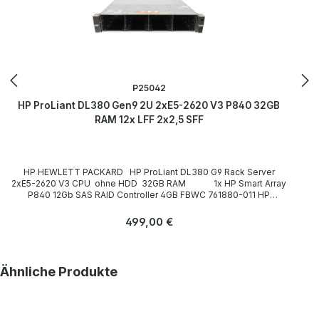
P25042
HP ProLiant DL380 Gen9 2U 2xE5-2620 V3 P840 32GB
RAM 12x LFF 2x2,5 SFF
HP HEWLETT PACKARD HP ProLiant DL380 G9 Rack Server
2xE5-2620 V3 CPU ohne HDD 32GB RAM 1x HP Smart Array
P840 12Gb SAS RAID Controller 4GB FBWC 761880-011 HP
544+FLR-QSFP InfiniBand FDR Ethernet Netzwerkkarte 10Gb/40Gb
764285-B21 764737-001 LP Technische Daten Technical data /
Regulärer Preis:
499,00 €
Technische Daten Case / Gehäuse Rack (2U) Slots for drives /
Einbauplätze für Laufwerke front / frontseitig: 12x 3,5"+ 2x 2,5" CPU
/ Prozessor 2xE5-2620 V3 CPU Number of CPU slots / Anzahl der
CPU-Steckplätze 2 Main memory / Hauptspeicherausbau
Produktgalerie überspringen
Ähnliche Produkte
32GB RAM Hard drives / Festplatten none / ohne HDD CD-/DVD-
ROM Laufwerk none / ohne Graphics card / Grafikkarte onboard
Expansion slots / Steckplätze 2x PCIe 3.0 x8 (via Riser Card) 3x
PCIe 3.0 x16 (via Riser Card) Ethernet connections / Anschlüsse