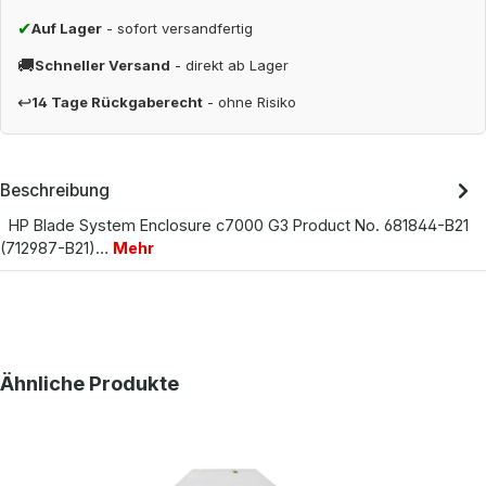
✔
Auf Lager
- sofort versandfertig
🚚
Schneller Versand
- direkt ab Lager
↩
14 Tage Rückgaberecht
- ohne Risiko
Beschreibung
HP Blade System Enclosure c7000 G3 Product No. 681844-B21
(712987-B21)…
Mehr
Produktgalerie überspringen
Ähnliche Produkte