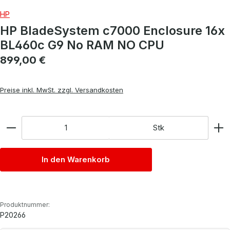
HP
HP BladeSystem c7000 Enclosure 16x
BL460c G9 No RAM NO CPU
Regulärer Preis:
899,00 €
Preise inkl. MwSt. zzgl. Versandkosten
Anzahl
Stk
In den Warenkorb
Produktnummer:
P20266