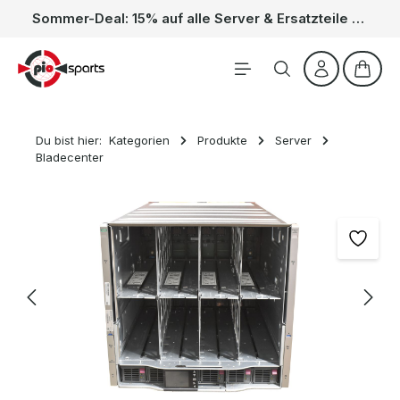
Sommer-Deal: 15% auf alle Server & Ersatzteile – Kein Code nötig, der Rabatt wird automatisch im Warenkorb abgezogen. Gültig vom 01.06. bis 31.08.
Zum Hauptinhalt springen
Waren
Du bist hier:
Kategorien
Produkte
Server
Bladecenter
Bildergalerie überspringen