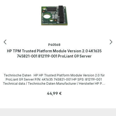
P40568
HP TPM Trusted Platform Module Version 2.0 4K1635
745821-001 812119-001 ProLiant G9 Server
Technische Daten HP HP Trusted Platform Module Version 2.0 für
ProLiant G9 Server P/N: 4K1635 745821-001 HP SPS: 812119-001
Technical data / Technische Daten Manufacturer / Hersteller HP P/N
4K1635, 745821-001, 812119-001 Compatibility / Kompatibilität
ProLiant G9 Server LieferumfangDelivery / Lieferumfang 1x HP
Regulärer Preis:
44,99 €
Trusted Platform Module Version 2.0 für ProLiant G9 Server More
information and details can be found on the pages of the
manufacturer. Weitere Informationen und Details finden Sie auf den
Seiten des Herstellers.