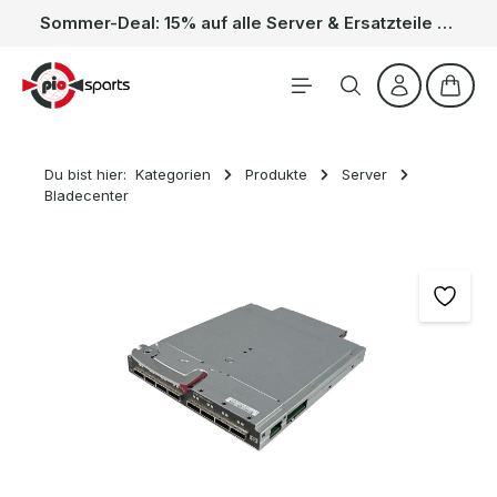
Sommer-Deal: 15% auf alle Server & Ersatzteile – Kein Code nötig, der Rabatt wird automatisch im Warenkorb abgezogen. Gültig vom 01.06. bis 31.08.
Zum Hauptinhalt springen
Waren
Du bist hier:
Kategorien
Produkte
Server
Bladecenter
Bildergalerie überspringen