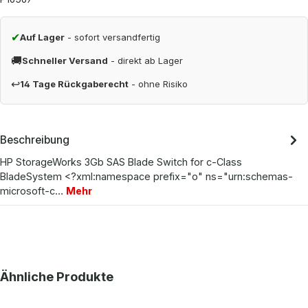
✔
Auf Lager
- sofort versandfertig
🚚
Schneller Versand
- direkt ab Lager
↩
14 Tage Rückgaberecht
- ohne Risiko
Beschreibung
HP StorageWorks 3Gb SAS Blade Switch for c-Class
BladeSystem <?xml:namespace prefix="o" ns="urn:schemas-
microsoft-c…
Mehr
Produktgalerie überspringen
Ähnliche Produkte