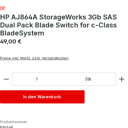
HP
HP AJ864A StorageWorks 3Gb SAS
Dual Pack Blade Switch for c-Class
BladeSystem
Regulärer Preis:
49,00 €
Preise inkl. MwSt. zzgl. Versandkosten
Anzahl
Stk
In den Warenkorb
Produktnummer:
P16569