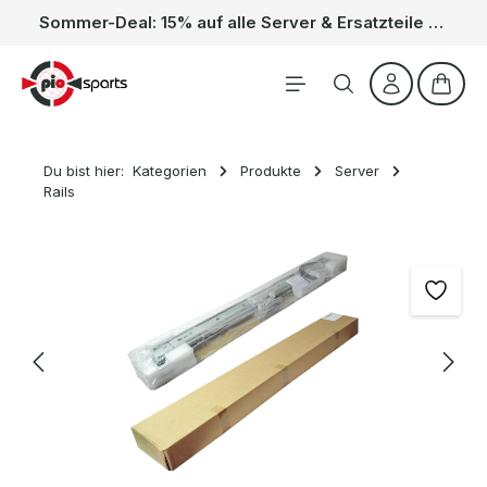
Sommer-Deal: 15% auf alle Server & Ersatzteile – Kein Code nötig, der Rabatt wird automatisch im Warenkorb abgezogen. Gültig vom 01.06. bis 31.08.
Zum Hauptinhalt springen
Waren
Du bist hier:
Kategorien
Produkte
Server
Rails
Bildergalerie überspringen