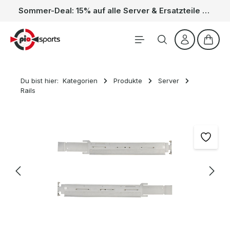
Sommer-Deal: 15% auf alle Server & Ersatzteile – Kein Code nötig, der Rabatt wird automatisch im Warenkorb abgezogen. Gültig vom 01.06. bis 31.08.
Zum Hauptinhalt springen
Waren
Du bist hier:
Kategorien
Produkte
Server
Rails
Bildergalerie überspringen