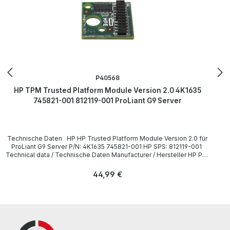
P40568
HP TPM Trusted Platform Module Version 2.0 4K1635
745821-001 812119-001 ProLiant G9 Server
Technische Daten HP HP Trusted Platform Module Version 2.0 für
ProLiant G9 Server P/N: 4K1635 745821-001 HP SPS: 812119-001
Technical data / Technische Daten Manufacturer / Hersteller HP P/N
4K1635, 745821-001, 812119-001 Compatibility / Kompatibilität
ProLiant G9 Server LieferumfangDelivery / Lieferumfang 1x HP
Regulärer Preis:
44,99 €
Trusted Platform Module Version 2.0 für ProLiant G9 Server More
information and details can be found on the pages of the
manufacturer. Weitere Informationen und Details finden Sie auf den
Seiten des Herstellers.