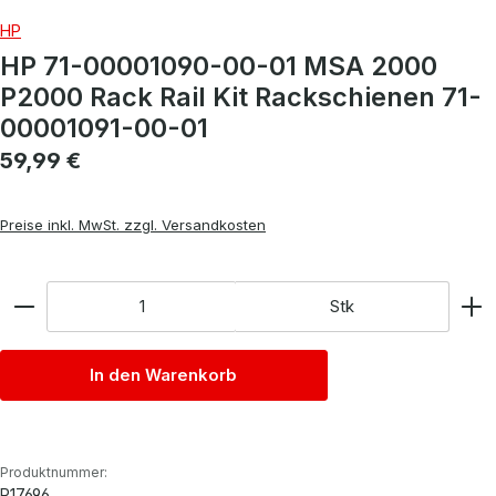
HP
HP 71-00001090-00-01 MSA 2000
P2000 Rack Rail Kit Rackschienen 71-
00001091-00-01
Regulärer Preis:
59,99 €
Preise inkl. MwSt. zzgl. Versandkosten
Anzahl
Stk
In den Warenkorb
Produktnummer:
P17696