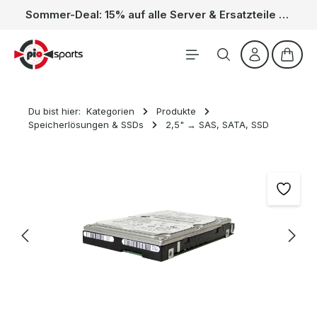
Sommer-Deal: 15% auf alle Server & Ersatzteile – Kein Code nötig, der Rabatt wird automatisch im Warenkorb abgezogen. Gültig vom 01.06. bis 31.08.
Zum Hauptinhalt springen
Waren
Du bist hier:
Kategorien
Produkte
Speicherlösungen & SSDs
2,5" → SAS, SATA, SSD
Bildergalerie überspringen