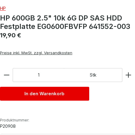
HP
HP 600GB 2.5" 10k 6G DP SAS HDD
Festplatte EG0600FBVFP 641552-003
Regulärer Preis:
19,90 €
Preise inkl. MwSt. zzgl. Versandkosten
Anzahl
Stk
In den Warenkorb
Produktnummer:
P20908