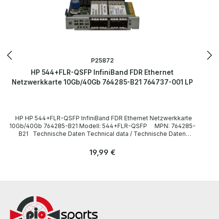
P25872
HP 544+FLR-QSFP InfiniBand FDR Ethernet
Netzwerkkarte 10Gb/40Gb 764285-B21 764737-001 LP
HP HP 544+FLR-QSFP InfiniBand FDR Ethernet Netzwerkkarte
10Gb/40Gb 764285-B21 Modell: 544+FLR-QSFP MPN: 764285-
B21 Technische Daten Technical data / Technische Daten
Manufacturer / Hersteller HP Type / Gerätetyp Netzwerkkarte
Formfaktor - Bus Interface PCI-e x8 Data Transfer Rate /
Regulärer Preis:
19,99 €
Datenübertragungsrate 40 Gbps LieferumfangDelivery /
Lieferumfang 1 x HP 544+FLR-QSFP Netzwerkkarte 764285-B21
More information and details can be found on the pages of the
manufacturer. Weitere Informationen und Details finden Sie auf den
Seiten des Herstellers. All parts are used but 100% OK!!! Alle Teile
sind gebraucht aber 100 % in Ordnung!!!