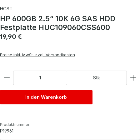
HGST
HP 600GB 2.5“ 10K 6G SAS HDD
Festplatte HUC109060CSS600
Regulärer Preis:
19,90 €
Preise inkl. MwSt. zzgl. Versandkosten
Anzahl
Stk
In den Warenkorb
Produktnummer:
P19961