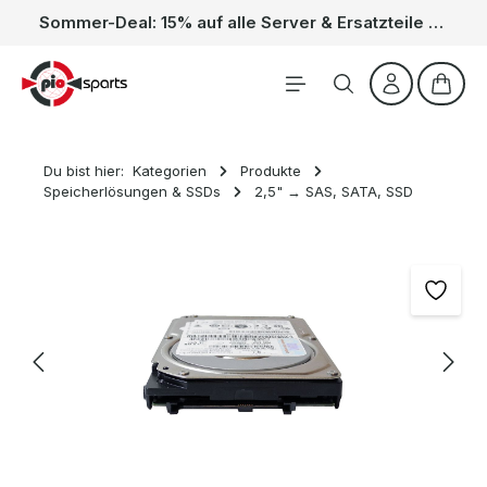
Sommer-Deal: 15% auf alle Server & Ersatzteile – Kein Code nötig, der Rabatt wird automatisch im Warenkorb abgezogen. Gültig vom 01.06. bis 31.08.
Zum Hauptinhalt springen
Waren
Du bist hier:
Kategorien
Produkte
Speicherlösungen & SSDs
2,5" → SAS, SATA, SSD
Bildergalerie überspringen