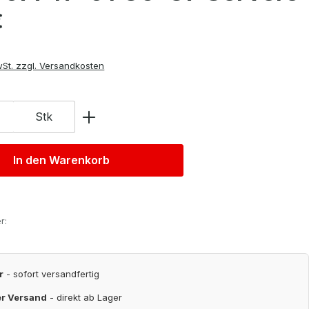
is:
€
wSt. zzgl. Versandkosten
Stk
In den Warenkorb
r:
r
- sofort versandfertig
er Versand
- direkt ab Lager