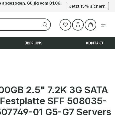
b abgezogen. Gültig vom 01.06.
Jetzt 15% sichern
Warenkorb ent
ÜBER UNS
KONTAKT
00GB 2.5" 7.2K 3G SATA
Festplatte SFF 508035-
507749-01 G5-G7 Servers