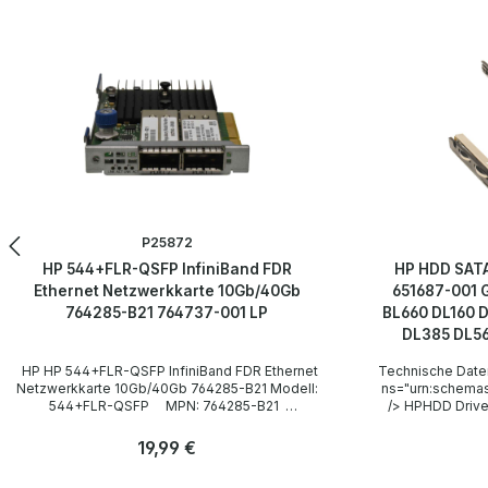
Produktgalerie überspringen
P25872
HP 544+FLR-QSFP InfiniBand FDR
HP HDD SATA
Ethernet Netzwerkkarte 10Gb/40Gb
651687-001 
764285-B21 764737-001 LP
BL660 DL160 
DL385 DL5
HP HP 544+FLR-QSFP InfiniBand FDR Ethernet
Technische Date
Netzwerkkarte 10Gb/40Gb 764285-B21 Modell:
ns="urn:schemas
544+FLR-QSFP MPN: 764285-B21
/> HPHDD Drive 
Technische Daten Technical data / Technische
651687-001 Tech
Daten Manufacturer / Hersteller HP Type /
Manufacturer /
Regulärer Preis:
19,99 €
Gerätetyp Netzwerkkarte Formfaktor - Bus
Compatibility / 
Interface PCI-e x8 Data Transfer Rate /
BL420c Gen8,