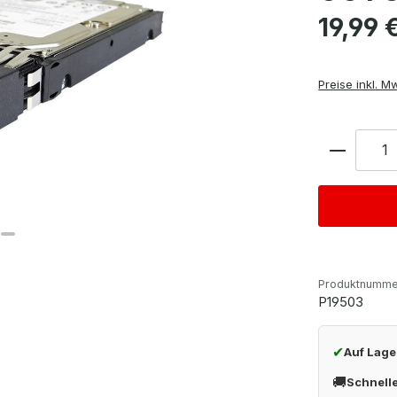
Regulärer Pre
19,99 
Preise inkl. M
Anzahl
Produktnumme
P19503
✔
Auf Lage
🚚
Schnell