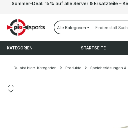
Sommer-Deal: 15% auf alle Server & Ersatzteile – K
 Hauptinhalt springen
Zur Suche springen
Zur Hauptnavigation springen
Alle Kategorien
KATEGORIEN
STARTSEITE
Du bist hier:
Kategorien
Produkte
Speicherlösungen &
Bildergalerie überspringen