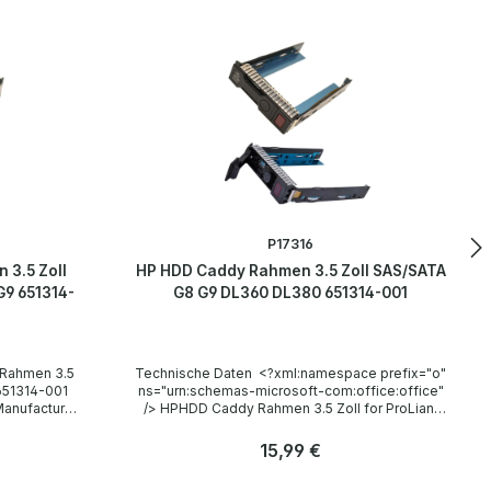
P17316
 3.5 Zoll
HP HDD Caddy Rahmen 3.5 Zoll SAS/SATA
9 651314-
G8 G9 DL360 DL380 651314-001
Technische Daten <?xml:namespace prefix="o"
ns="urn:schemas-microsoft-com:office:office"
/> HPHDD Caddy Rahmen 3.5 Zoll for ProLiant
DL ML G8 G9PN: 651314-001 Technical data /
Technische Daten Manufacturer / Hersteller HP
Regulärer Preis:
15,99 €
PN 651314-001 Compatibility / Kompatibilität HP
 x HP
ProLiant DL ML G8 G9 Server Accessories /