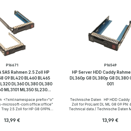
P16671
P16549
 SAS Rahmen 2.5 Zoll HP
HP Server HDD Caddy Rahmen
G8 G9 BL420 BL460 BL465
DL360p G8 DL380p G8 DL380 G
DL320 DL360 DL380 DL380
001
60 ML3101 ML350 SL230
SL250
n <?xml:namespace prefix="o"
Technische Daten HP HDD Caddy Rahmen 3.5
-microsoft-com:office:office"
Zoll for ProLiant DL ML G8 G9 PN: 651314-001
Tray 2.5 Zoll for HP G8 G9PN:
Technical data / Technische Daten Manufacturer
nical data / Technische Daten
/ Hersteller HP PN 651314-001 Compatibility /
 Hersteller HP PN 651687-001
Kompatibilität HP ProLiant DL ML G8 G9 Server
Regulärer Preis:
13,99 €
Regulärer Preis:
13,99 €
Kompatibilität HP G8 G9 Server
Accessories / Zubehör none / keins
 BL460c Gen8, BL465c Gen8,
LieferumfangDelivery / Lieferumfang 1