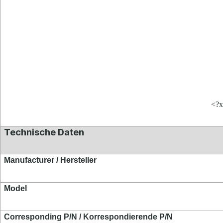
<?x
Technische Daten
Manufacturer / Hersteller
Model
Corresponding P/N / Korrespondierende P/N