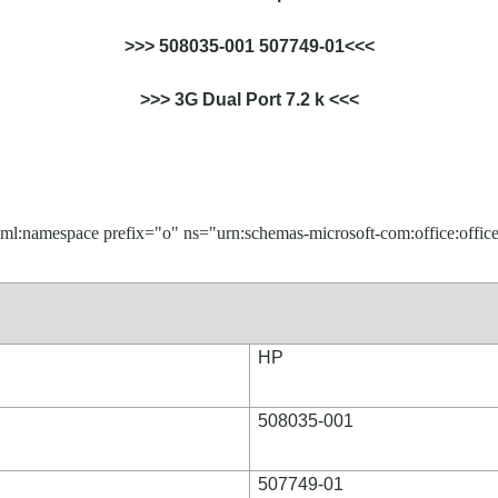
>>> 508035-001 507749-01<<<
>>> 3G Dual Port 7.2 k <<<
ml:namespace prefix="o" ns="urn:schemas-microsoft-com:office:office
HP
508035-001
507749-01