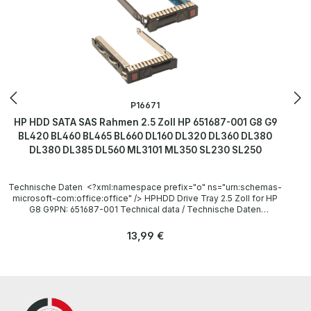
P16671
HP HDD SATA SAS Rahmen 2.5 Zoll HP 651687-001 G8 G9
BL420 BL460 BL465 BL660 DL160 DL320 DL360 DL380
DL380 DL385 DL560 ML3101 ML350 SL230 SL250
Technische Daten <?xml:namespace prefix="o" ns="urn:schemas-
microsoft-com:office:office" /> HPHDD Drive Tray 2.5 Zoll for HP
G8 G9PN: 651687-001 Technical data / Technische Daten
Manufacturer / Hersteller HP PN 651687-001 Compatibility /
Kompatibilität HP G8 G9 Server BL420c Gen8, BL460c Gen8,
Regulärer Preis:
13,99 €
BL465c Gen8, BL660c Gen8, DL160 Gen8, DL320e Gen8, DL360e
Gen8, DL360p Gen8, DL380e Gen8, DL380p Gen8, DL385p Gen8,
DL560 Gen8, ML310e Gen8, ML350e Gen8, ML350p Gen8 BL420c
Gen9, BL460c Gen9, BL465c Gen9, BL660c Gen9, WS460 Gen9,
DL160 Gen9, DL320e Gen9, DL360e Gen9, DL360P Gen9, DL380e
Gen9, DL380p Gen9, DL385p Gen9, DL560 Gen9, ML310e Gen9,
ML350e Gen9, ML350p Gen9, SL230s Gen9, SL250s Gen9