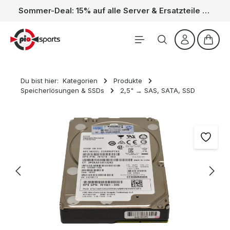
Sommer-Deal: 15% auf alle Server & Ersatzteile – Kein Code nötig, der Rabatt wird automatisch im Warenkorb abgezogen. Gültig vom 01.06. bis 31.08.
Zum Hauptinhalt springen
Waren
Du bist hier:
Kategorien
Produkte
Speicherlösungen & SSDs
2,5" → SAS, SATA, SSD
Bildergalerie überspringen