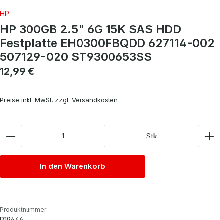
HP
HP 300GB 2.5" 6G 15K SAS HDD
Festplatte EH0300FBQDD 627114-002
507129-020 ST9300653SS
Regulärer Preis:
12,99 €
Preise inkl. MwSt. zzgl. Versandkosten
Anzahl
Stk
In den Warenkorb
Produktnummer:
P19646