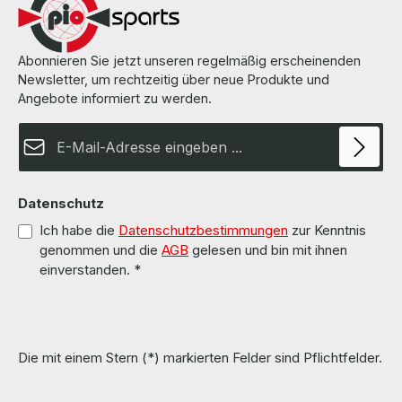
Accessories / Zubehör none / keins LieferumfangDelivery /
Lieferumfang 1 x HDD Drive Tray 2.5 Zoll for HP G8 G9 More
information and details can be found on the pages of the
manufacturer.Weitere Informationen und Details finden Sie auf den
Abonnieren Sie jetzt unseren regelmäßig erscheinenden
Seiten des Herstellers.All parts are used but 100% OK!!!Alle Teile
Newsletter, um rechtzeitig über neue Produkte und
sind gebraucht aber 100 % in Ordnung!!!
Angebote informiert zu werden.
E-Mail-Adresse*
Datenschutz
Ich habe die
Datenschutzbestimmungen
zur Kenntnis
genommen und die
AGB
gelesen und bin mit ihnen
einverstanden.
*
Die mit einem Stern (*) markierten Felder sind Pflichtfelder.