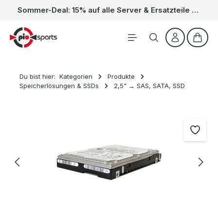
Sommer-Deal: 15% auf alle Server & Ersatzteile – Kein Code nötig, der Rabatt wird automatisch im Warenkorb abgezogen. Gültig vom 01.06. bis 31.08.
Zum Hauptinhalt springen
Waren
Du bist hier:
Kategorien
Produkte
Speicherlösungen & SSDs
2,5" → SAS, SATA, SSD
Bildergalerie überspringen