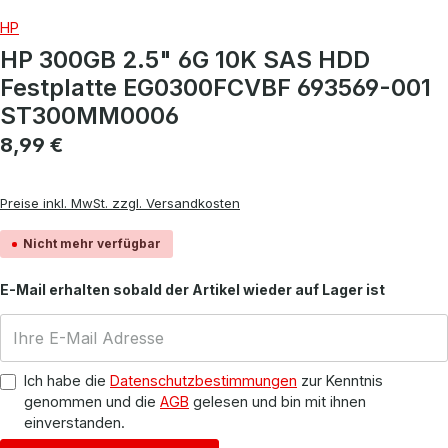
HP
HP 300GB 2.5" 6G 10K SAS HDD
Festplatte EG0300FCVBF 693569-001
ST300MM0006
Regulärer Preis:
8,99 €
Preise inkl. MwSt. zzgl. Versandkosten
Nicht mehr verfügbar
E-Mail erhalten sobald der Artikel wieder auf Lager ist
Ich habe die
Datenschutzbestimmungen
zur Kenntnis
genommen und die
AGB
gelesen und bin mit ihnen
einverstanden.