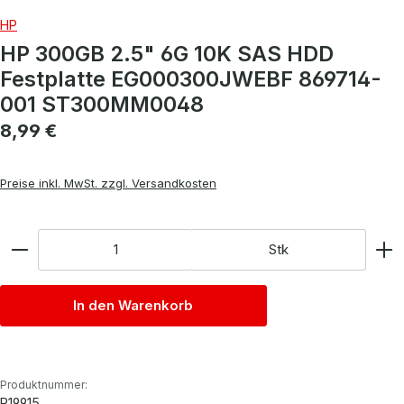
HP
HP 300GB 2.5" 6G 10K SAS HDD
Festplatte EG000300JWEBF 869714-
001 ST300MM0048
Regulärer Preis:
8,99 €
Preise inkl. MwSt. zzgl. Versandkosten
Anzahl
Stk
In den Warenkorb
Produktnummer:
P19915