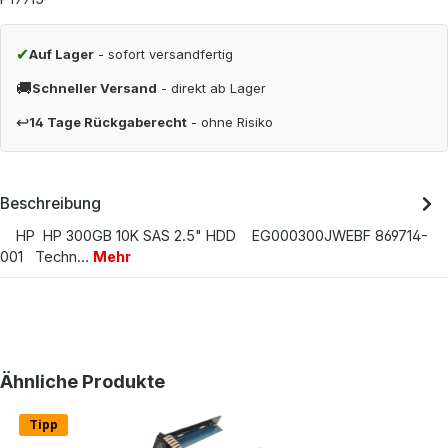
✔
Auf Lager
- sofort versandfertig
🚚
Schneller Versand
- direkt ab Lager
↩
14 Tage Rückgaberecht
- ohne Risiko
Beschreibung
HP HP 300GB 10K SAS 2.5" HDD EG000300JWEBF 869714-
001 Techn…
Mehr
Produktgalerie überspringen
Ähnliche Produkte
Tipp