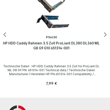
P16630
HP HDD Caddy Rahmen 3.5 Zoll ProLiant DL380 DL360 ML
G8 G9 G10 651314-001
Technische Daten HP HDD Caddy Rahmen 3.5 Zoll for ProLiant DL
ML G8 G9 PN: 651314-001 Technical data / Technische Daten
Manufacturer / Hersteller HP PN 651314-001 Compatibility /
Kompatibilität HP ProLiant DL ML G8 G9 Server Accessories /
Zubehör none / keins LieferumfangDelivery Content /
Regulärer Preis:
7,99 €
Lieferumfang 1 x HP 651314-001 3.5" HDD Caddy The hardware has
been overhauled and tested by us. Die Hardware wurde von uns
überholt und getestet. More information and details can be found
on the pages of the manufacturer. Weitere Informationen und
Details finden Sie auf den Seiten des Herstellers.