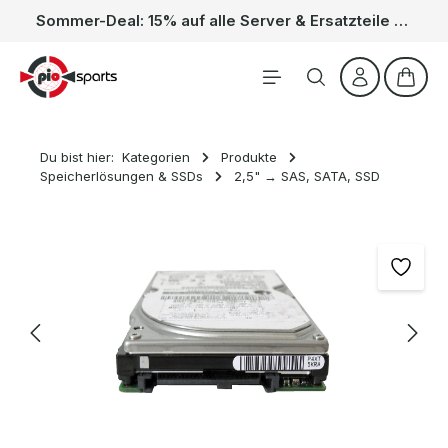
Sommer-Deal: 15% auf alle Server & Ersatzteile – Kein Code nötig, der Rabatt wird automatisch im Warenkorb abgezogen. Gültig vom 01.06. bis 31.08.
Zum Hauptinhalt springen
Waren
Du bist hier:
Kategorien
Produkte
Speicherlösungen & SSDs
2,5" → SAS, SATA, SSD
Bildergalerie überspringen