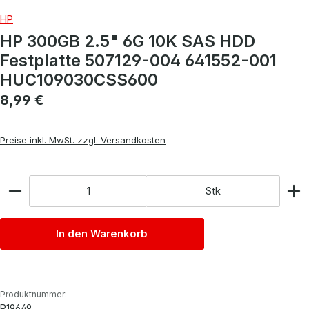
HP
HP 300GB 2.5" 6G 10K SAS HDD
Festplatte 507129-004 641552-001
HUC109030CSS600
Regulärer Preis:
8,99 €
Preise inkl. MwSt. zzgl. Versandkosten
Anzahl
Stk
In den Warenkorb
Produktnummer:
P19649