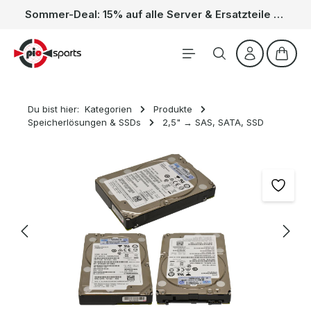
Sommer-Deal: 15% auf alle Server & Ersatzteile – Kein Code nötig, der Rabatt wird automatisch im Warenkorb abgezogen. Gültig vom 01.06. bis 31.08.
Zum Hauptinhalt springen
Waren
Du bist hier:
Kategorien
Produkte
Speicherlösungen & SSDs
2,5" → SAS, SATA, SSD
Bildergalerie überspringen