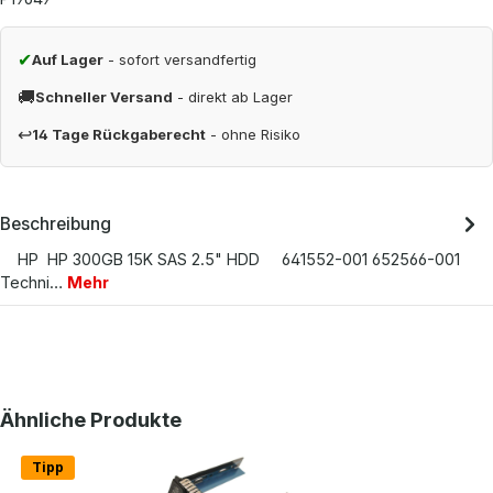
✔
Auf Lager
- sofort versandfertig
🚚
Schneller Versand
- direkt ab Lager
↩
14 Tage Rückgaberecht
- ohne Risiko
Beschreibung
HP HP 300GB 15K SAS 2.5" HDD 641552-001 652566-001
Techni…
Mehr
Produktgalerie überspringen
Ähnliche Produkte
Tipp