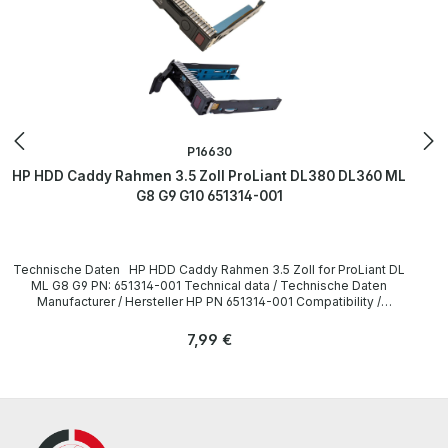
P16630
HP HDD Caddy Rahmen 3.5 Zoll ProLiant DL380 DL360 ML
G8 G9 G10 651314-001
Technische Daten HP HDD Caddy Rahmen 3.5 Zoll for ProLiant DL
ML G8 G9 PN: 651314-001 Technical data / Technische Daten
Manufacturer / Hersteller HP PN 651314-001 Compatibility /
Kompatibilität HP ProLiant DL ML G8 G9 Server Accessories /
Zubehör none / keins LieferumfangDelivery Content /
Regulärer Preis:
7,99 €
Lieferumfang 1 x HP 651314-001 3.5" HDD Caddy The hardware has
been overhauled and tested by us. Die Hardware wurde von uns
überholt und getestet. More information and details can be found
on the pages of the manufacturer. Weitere Informationen und
Details finden Sie auf den Seiten des Herstellers.