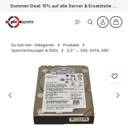
Sommer-Deal: 15% auf alle Server & Ersatzteile – Kein Code nötig, der Rabatt wird automatisch im Warenkorb abgezogen. Gültig vom 01.06. bis 31.08.
Zum Hauptinhalt springen
Waren
Du bist hier:
Kategorien
Produkte
Speicherlösungen & SSDs
2,5" → SAS, SATA, SSD
Bildergalerie überspringen