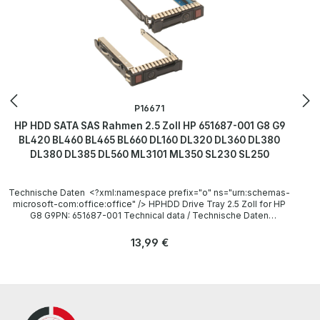
P16671
HP HDD SATA SAS Rahmen 2.5 Zoll HP 651687-001 G8 G9
BL420 BL460 BL465 BL660 DL160 DL320 DL360 DL380
DL380 DL385 DL560 ML3101 ML350 SL230 SL250
Technische Daten <?xml:namespace prefix="o" ns="urn:schemas-
microsoft-com:office:office" /> HPHDD Drive Tray 2.5 Zoll for HP
G8 G9PN: 651687-001 Technical data / Technische Daten
Manufacturer / Hersteller HP PN 651687-001 Compatibility /
Kompatibilität HP G8 G9 Server BL420c Gen8, BL460c Gen8,
Regulärer Preis:
13,99 €
BL465c Gen8, BL660c Gen8, DL160 Gen8, DL320e Gen8, DL360e
Gen8, DL360p Gen8, DL380e Gen8, DL380p Gen8, DL385p Gen8,
DL560 Gen8, ML310e Gen8, ML350e Gen8, ML350p Gen8 BL420c
Gen9, BL460c Gen9, BL465c Gen9, BL660c Gen9, WS460 Gen9,
DL160 Gen9, DL320e Gen9, DL360e Gen9, DL360P Gen9, DL380e
Gen9, DL380p Gen9, DL385p Gen9, DL560 Gen9, ML310e Gen9,
ML350e Gen9, ML350p Gen9, SL230s Gen9, SL250s Gen9