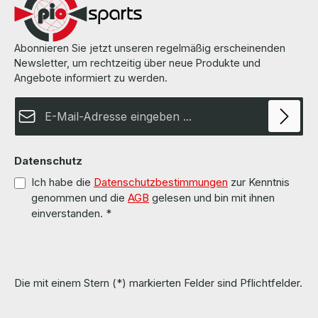
Accessories / Zubehör none / keins LieferumfangDelivery /
Lieferumfang 1 x HDD Drive Tray 2.5 Zoll for HP G8 G9 More
information and details can be found on the pages of the
manufacturer.Weitere Informationen und Details finden Sie auf den
Abonnieren Sie jetzt unseren regelmäßig erscheinenden
Seiten des Herstellers.All parts are used but 100% OK!!!Alle Teile
Newsletter, um rechtzeitig über neue Produkte und
sind gebraucht aber 100 % in Ordnung!!!
Angebote informiert zu werden.
E-Mail-Adresse*
Datenschutz
Ich habe die
Datenschutzbestimmungen
zur Kenntnis
genommen und die
AGB
gelesen und bin mit ihnen
einverstanden.
*
Die mit einem Stern (*) markierten Felder sind Pflichtfelder.