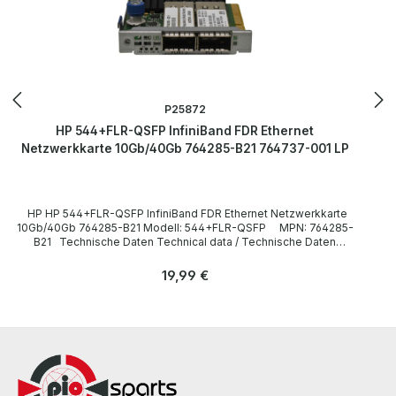
P25872
HP 544+FLR-QSFP InfiniBand FDR Ethernet
Netzwerkkarte 10Gb/40Gb 764285-B21 764737-001 LP
HP HP 544+FLR-QSFP InfiniBand FDR Ethernet Netzwerkkarte
10Gb/40Gb 764285-B21 Modell: 544+FLR-QSFP MPN: 764285-
B21 Technische Daten Technical data / Technische Daten
Manufacturer / Hersteller HP Type / Gerätetyp Netzwerkkarte
Formfaktor - Bus Interface PCI-e x8 Data Transfer Rate /
Regulärer Preis:
19,99 €
Datenübertragungsrate 40 Gbps LieferumfangDelivery /
Lieferumfang 1 x HP 544+FLR-QSFP Netzwerkkarte 764285-B21
More information and details can be found on the pages of the
manufacturer. Weitere Informationen und Details finden Sie auf den
Seiten des Herstellers. All parts are used but 100% OK!!! Alle Teile
sind gebraucht aber 100 % in Ordnung!!!