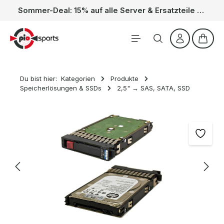
Sommer-Deal: 15% auf alle Server & Ersatzteile – Kein Code nötig, der Rabatt wird automatisch im Warenkorb abgezogen. Gültig vom 01.06. bis 31.08.
Zum Hauptinhalt springen
Waren
Du bist hier:
Kategorien
Produkte
Speicherlösungen & SSDs
2,5" → SAS, SATA, SSD
Bildergalerie überspringen