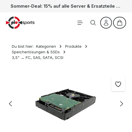
Sommer-Deal: 15% auf alle Server & Ersatzteile – Kein Code nötig, der Rabatt wird automatisch im Warenkorb abgezogen. Gültig vom 01.06. bis 31.08.
Zum Hauptinhalt springen
Waren
Du bist hier:
Kategorien
Produkte
Speicherlösungen & SSDs
3,5" → FC, SAS, SATA, SCSI
Bildergalerie überspringen