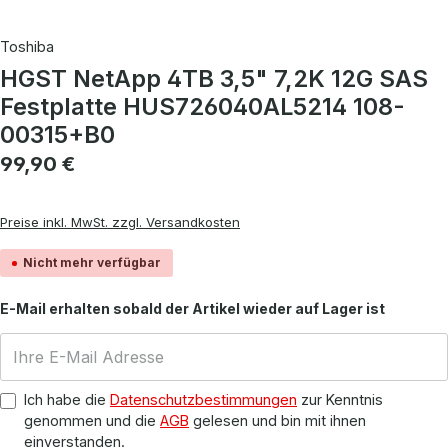
Toshiba
HGST NetApp 4TB 3,5" 7,2K 12G SAS
Festplatte HUS726040AL5214 108-
00315+B0
Regulärer Preis:
99,90 €
Preise inkl. MwSt. zzgl. Versandkosten
Nicht mehr verfügbar
E-Mail erhalten sobald der Artikel wieder auf Lager ist
Ich habe die
Datenschutzbestimmungen
zur Kenntnis
genommen und die
AGB
gelesen und bin mit ihnen
einverstanden.