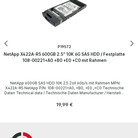
P19572
NetApp X422A-R5 600GB 2.5“ 10K 6G SAS HDD / Festplatte
108-00221+A0 +B0 +E0 +C0 mit Rahmen
NetApp 600GB SAS HDD 10K 2.5 Zoll 6Gb/s mit Rahmen MPN:
X422A-R5 NetApp P/N: 108-00221+A0, +B0, +E0 ,+C0 Technische
Daten Technical data / Technische Daten Manufacturer / Hersteller
HGST / NetApp Type UCTSSC600 Model HUC109060CSS600,
HUC101860CS4204 Form factor / Formfaktor 2.5 Zoll (6.3 cm)
Regulärer Preis:
19,99 €
Capacity / Kapazität 600 GB Speed / Geschwindigkeit 10.000 RPM
Interface / Schnittstelle SAS 6Gbps Compatibility / Kompatibilität
DS2246, FAS2040, FAS2050, FAS3040, FAS3070, FAS3140,
FAS3160, FAS3170, FAS3210, FAS3240, FAS3270, FAS6030,
FAS6040, FAS6070, FAS6080 LieferumfangDelivery / Lieferumfang
1 x NetApp 108-00221+A0, +B0 600GB HDD mit Rahmen Drivers
and other software are not included. / Treiber und Software sind