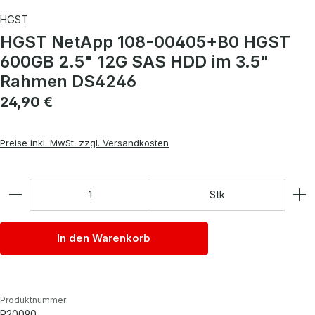
HGST
HGST NetApp 108-00405+B0 HGST
600GB 2.5" 12G SAS HDD im 3.5"
Rahmen DS4246
Regulärer Preis:
24,90 €
Preise inkl. MwSt. zzgl. Versandkosten
Anzahl
Stk
In den Warenkorb
Produktnummer:
P20090