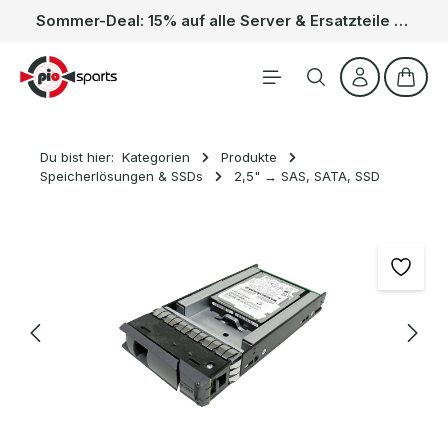
Sommer-Deal: 15% auf alle Server & Ersatzteile – Kein Code nötig, der Rabatt wird automatisch im Warenkorb abgezogen. Gültig vom 01.06. bis 31.08.
Zum Hauptinhalt springen
Waren
Du bist hier:
Kategorien
Produkte
Speicherlösungen & SSDs
2,5" → SAS, SATA, SSD
Bildergalerie überspringen