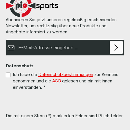
nicht im Lieferumfang enthalten. The hardware has been
overhauled and tested by us. Die Hardware wurde von uns überholt
und getestet. More information and details can be found on the
pages of the manufacturer. Weitere Informationen und Details
Abonnieren Sie jetzt unseren regelmäßig erscheinenden
finden Sie auf den Seiten des Herstellers. All parts are used but
Newsletter, um rechtzeitig über neue Produkte und
100% OK!!! Alle Teile sind gebraucht aber 100 % in Ordnung!!!
Angebote informiert zu werden.
E-Mail-Adresse*
Datenschutz
Ich habe die
Datenschutzbestimmungen
zur Kenntnis
genommen und die
AGB
gelesen und bin mit ihnen
einverstanden.
*
Die mit einem Stern (*) markierten Felder sind Pflichtfelder.