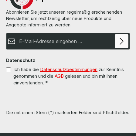
overhauled and tested by us. Die Hardware wurde von uns überholt
und getestet. More information and details can be found on the
pages of the manufacturer. Weitere Informationen und Details
Abonnieren Sie jetzt unseren regelmäßig erscheinenden
finden Sie auf den Seiten des Herstellers. All parts are used but
Newsletter, um rechtzeitig über neue Produkte und
100% OK!!! Alle Teile sind gebraucht aber 100 % in Ordnung!!!
Angebote informiert zu werden.
E-Mail-Adresse*
Datenschutz
Ich habe die
Datenschutzbestimmungen
zur Kenntnis
genommen und die
AGB
gelesen und bin mit ihnen
einverstanden.
*
Die mit einem Stern (*) markierten Felder sind Pflichtfelder.