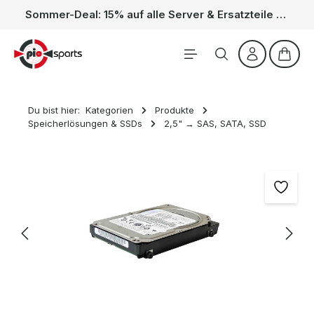
Sommer-Deal: 15% auf alle Server & Ersatzteile – Kein Code nötig, der Rabatt wird automatisch im Warenkorb abgezogen. Gültig vom 01.06. bis 31.08.
Zum Hauptinhalt springen
Waren
Du bist hier:
Kategorien
Produkte
Speicherlösungen & SSDs
2,5" → SAS, SATA, SSD
Bildergalerie überspringen