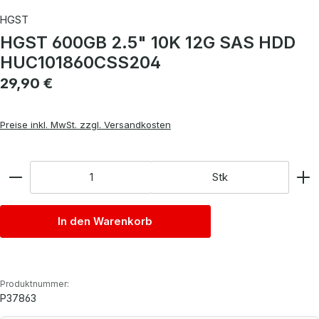
HGST
HGST 600GB 2.5" 10K 12G SAS HDD
HUC101860CSS204
Regulärer Preis:
29,90 €
Preise inkl. MwSt. zzgl. Versandkosten
Anzahl
Stk
In den Warenkorb
Produktnummer:
P37863