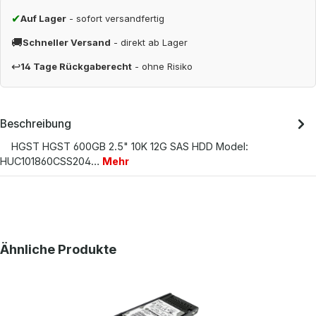
✔
Auf Lager
- sofort versandfertig
🚚
Schneller Versand
- direkt ab Lager
↩
14 Tage Rückgaberecht
- ohne Risiko
Beschreibung
HGST HGST 600GB 2.5" 10K 12G SAS HDD Model:
HUC101860CSS204…
Mehr
Produktgalerie überspringen
Ähnliche Produkte