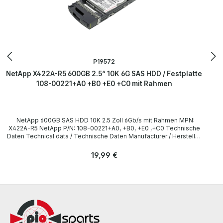
P19572
NetApp X422A-R5 600GB 2.5“ 10K 6G SAS HDD / Festplatte
108-00221+A0 +B0 +E0 +C0 mit Rahmen
NetApp 600GB SAS HDD 10K 2.5 Zoll 6Gb/s mit Rahmen MPN:
X422A-R5 NetApp P/N: 108-00221+A0, +B0, +E0 ,+C0 Technische
Daten Technical data / Technische Daten Manufacturer / Hersteller
HGST / NetApp Type UCTSSC600 Model HUC109060CSS600,
HUC101860CS4204 Form factor / Formfaktor 2.5 Zoll (6.3 cm)
Regulärer Preis:
19,99 €
Capacity / Kapazität 600 GB Speed / Geschwindigkeit 10.000 RPM
Interface / Schnittstelle SAS 6Gbps Compatibility / Kompatibilität
DS2246, FAS2040, FAS2050, FAS3040, FAS3070, FAS3140,
FAS3160, FAS3170, FAS3210, FAS3240, FAS3270, FAS6030,
FAS6040, FAS6070, FAS6080 LieferumfangDelivery / Lieferumfang
1 x NetApp 108-00221+A0, +B0 600GB HDD mit Rahmen Drivers
and other software are not included. / Treiber und Software sind
nicht im Lieferumfang enthalten. The hardware has been