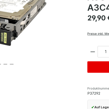
A3C4
Regulärer Pre
29,90 
Preise inkl. M
Anzahl
Produktnumme
P37292
✔
Auf Lage