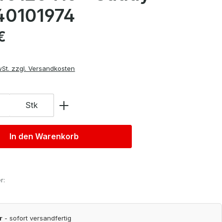
0101974
is:
€
wSt. zzgl. Versandkosten
Stk
In den Warenkorb
r:
r
- sofort versandfertig