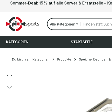
Sommer-Deal: 15% auf alle Server & Ersatzteile – K
 Hauptinhalt springen
Zur Suche springen
Zur Hauptnavigation springen
Alle Kategorien
KATEGORIEN
STARTSEITE
Du bist hier:
Kategorien
Produkte
Speicherlösungen &
Bildergalerie überspringen