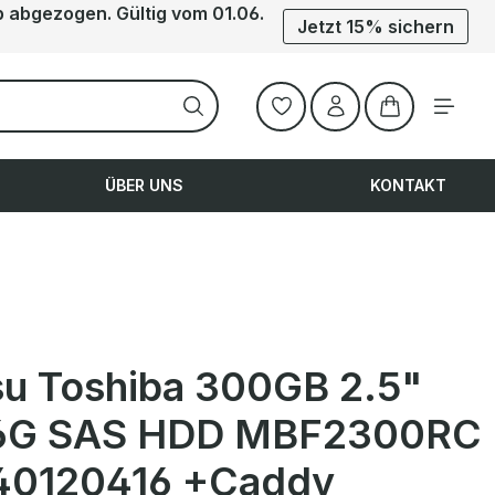
b abgezogen. Gültig vom 01.06.
Jetzt 15% sichern
Warenkorb ent
ÜBER UNS
KONTAKT
tsu Toshiba 300GB 2.5"
6G SAS HDD MBF2300RC
0120416 +Caddy