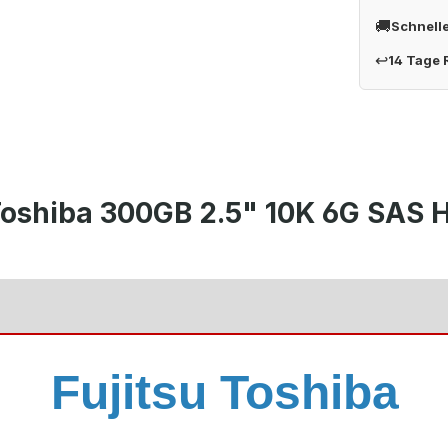
🚚
Schnell
↩
14 Tage
u Toshiba 300GB 2.5" 10K 6G S
Fujitsu Toshiba