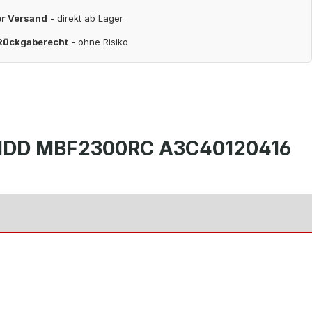
er Versand
- direkt ab Lager
 Rückgaberecht
- ohne Risiko
AS HDD MBF2300RC A3C40120416