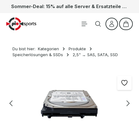
Sommer-Deal: 15% auf alle Server & Ersatzteile – Kein Code nötig, der Rabatt wird automatisch im Warenkorb abgezogen. Gültig vom 01.06. bis 31.08.
Zum Hauptinhalt springen
Waren
Du bist hier:
Kategorien
Produkte
Speicherlösungen & SSDs
2,5" → SAS, SATA, SSD
Bildergalerie überspringen