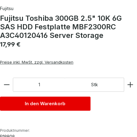
Fujitsu
Fujitsu Toshiba 300GB 2.5" 10K 6G
SAS HDD Festplatte MBF2300RC
A3C40120416 Server Storage
Regulärer Preis:
17,99 €
Preise inkl. MwSt. zzgl. Versandkosten
Anzahl
Stk
In den Warenkorb
Produktnummer:
P19809