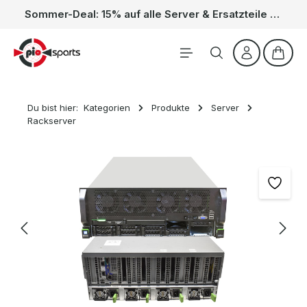
Sommer-Deal: 15% auf alle Server & Ersatzteile – Kein Code nötig, der Rabatt wird automatisch im Warenkorb abgezogen. Gültig vom 01.06. bis 31.08.
Zum Hauptinhalt springen
Waren
Du bist hier:
Kategorien
Produkte
Server
Rackserver
Bildergalerie überspringen