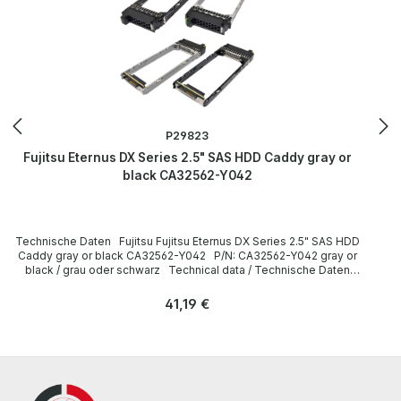
P29823
Fujitsu Eternus DX Series 2.5" SAS HDD Caddy gray or
black CA32562-Y042
Technische Daten Fujitsu Fujitsu Eternus DX Series 2.5" SAS HDD
Caddy gray or black CA32562-Y042 P/N: CA32562-Y042 gray or
black / grau oder schwarz Technical data / Technische Daten
Manufacturer / Hersteller Fujitsu Formfaktor 2.5” Caddy /
Einbaurahmen Compatibility / Kompatibilität Eternus DX Series
Regulärer Preis:
41,19 €
LieferumfangDelivery Contents / Lieferumfang 1 x Fujitsu Eternus
DX Series 2.5" SAS HDD Caddy The hardware has been overhauled
and tested by us. Die Hardware wurde von uns überholt und
getestet. More information and details can be found on the pages
of the manufacturer. Weitere Informationen und Details finden Sie
auf den Seiten des Herstellers.