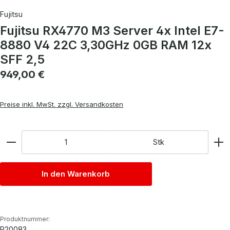
Fujitsu
Fujitsu RX4770 M3 Server 4x Intel E7-
8880 V4 22C 3,30GHz 0GB RAM 12x
SFF 2,5
Regulärer Preis:
949,00 €
Preise inkl. MwSt. zzgl. Versandkosten
Anzahl
Stk
In den Warenkorb
Produktnummer:
P20083